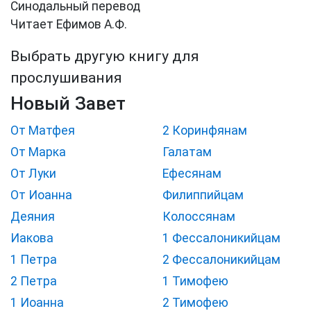
Синодальный перевод
Читает Ефимов А.Ф.
Выбрать другую книгу для
прослушивания
Новый Завет
От Матфея
2 Коринфянам
От Марка
Галатам
От Луки
Ефесянам
От Иоанна
Филиппийцам
Деяния
Колоссянам
Иакова
1 Фессалоникийцам
1 Петра
2 Фессалоникийцам
2 Петра
1 Тимофею
1 Иоанна
2 Тимофею