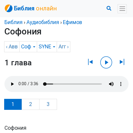
Библия
онлайн
Библия
›
Аудиобиблия
›
Ефимов
Софония
‹
Авв
Соф
SYNE
Агг
›
1 глава
1
2
3
Софония