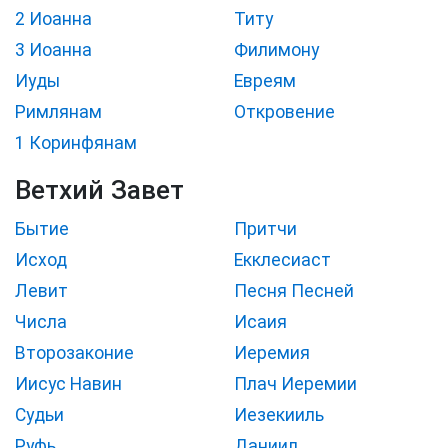
2 Иоанна
Титу
3 Иоанна
Филимону
Иуды
Евреям
Римлянам
Откровение
1 Коринфянам
Ветхий Завет
Бытие
Притчи
Исход
Екклесиаст
Левит
Песня Песней
Числа
Исаия
Второзаконие
Иеремия
Иисус Навин
Плач Иеремии
Судьи
Иезекииль
Руфь
Даниил