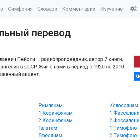
ио
Симфония
Словари
Комментарии
Изучение
альный перевод
лаевич Пейсти — радиопроповедник, автор 7 книги,
нгелия в СССР. Жил с нами в период с 1920 по 2010
раженный акцент.
Римлянам
Колоссянам
1 Коринфянам
1 Фессалон
2 Коринфянам
2 Фессалон
Галатам
1 Тимофею
Ефесянам
2 Тимофею