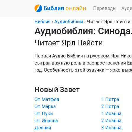
Библия
онлайн
Переводы
Ауд
Библия
›
Аудиобиблия
› Читает Ярл Пейсти
Аудиобиблия: Синод
Читает Ярл Пейсти
Первая Аудио Библия на русском. Ярл Нико
сыграл важную роль в распространении Ева
год. Особенность этой озвучки — ярко вы
Новый Завет
От Матфея
1 Петра
От Марка
2 Петра
От Луки
1 Иоанна
От Иоанна
2 Иоанна
Деяния
3 Иоанна