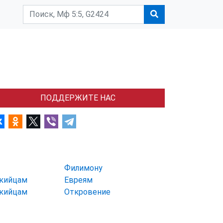
ПОДДЕРЖИТЕ НАС
Филимону
икийцам
Евреям
икийцам
Откровение