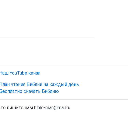
Наш YouTube канал
План чтения Библии на каждый день
Бесплатно скачать Библию
, то пишите нам
bible-man@mail.ru
.