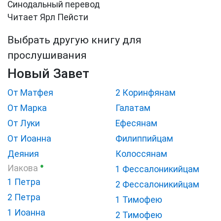
Синодальный перевод
Читает Ярл Пейсти
Выбрать другую книгу для
прослушивания
Новый Завет
От Матфея
2 Коринфянам
От Марка
Галатам
От Луки
Ефесянам
От Иоанна
Филиппийцам
Деяния
Колоссянам
●
Иакова
1 Фессалоникийцам
1 Петра
2 Фессалоникийцам
2 Петра
1 Тимофею
1 Иоанна
2 Тимофею