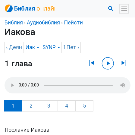
Библия
онлайн
Библия
›
Аудиобиблия
›
Пейсти
Иакова
‹
Деян
Иак
SYNP
1Пет
›
1 глава
1
2
3
4
5
Послание Иакова