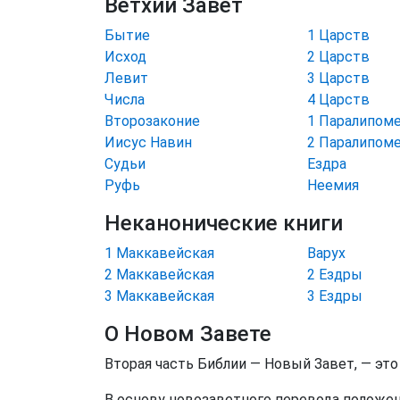
Ветхий Завет
Бытие
1 Царств
Исход
2 Царств
Левит
3 Царств
Числа
4 Царств
Второзаконие
1 Паралипом
Иисус Навин
2 Паралипом
Судьи
Ездра
Руфь
Неемия
Неканонические книги
1 Маккавейская
Варух
2 Маккавейская
2 Ездры
3 Маккавейская
3 Ездры
О Новом Завете
Вторая часть Библии — Новый Завет, — это
В основу новозаветного перевода положен