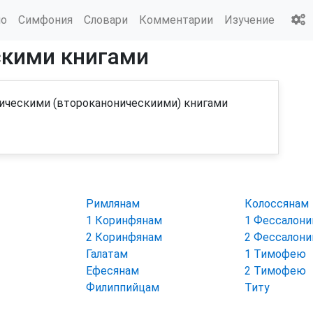
ио
Симфония
Словари
Комментарии
Изучение
скими книгами
ическими (второканоническиими) книгами
Римлянам
Колоссянам
1 Коринфянам
1 Фессалон
2 Коринфянам
2 Фессалон
Галатам
1 Тимофею
Ефесянам
2 Тимофею
Филиппийцам
Титу