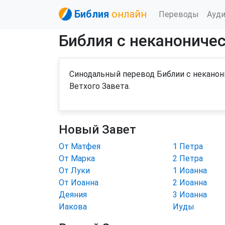
Библия
онлайн
Переводы
Ауд
Библия с неканониче
Синодальный перевод Библии с неканон
Ветхого Завета.
Новый Завет
От Матфея
1 Петра
От Марка
2 Петра
От Луки
1 Иоанна
От Иоанна
2 Иоанна
Деяния
3 Иоанна
Иакова
Иуды