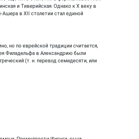
нская и Тиверийская. Однако к Х веку в
Ашера в XII столетии стал единой
но, но по еврейской традиции считается,
емея Филадельфа в Александрию были
реческий (т. н. перевод семидесяти, или
ломона, Премудрости Иисуса, сына