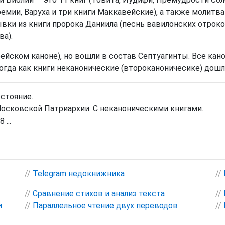
ремии, Варуха и три книги Маккавейские), а также молитва
вки из книги пророка Даниила (песнь вавилонских отроков 
ва).
ейском каноне), но вошли в состав Септуагинты. Все кан
гда как книги неканонические (второканоничесике) дошли
остояние.
осковской Патриархии. С неканоническими книгами.
 ...
//
Telegram недокнижника
//
//
Сравнение стихов и анализ текста
//
и
//
Параллельное чтение двух переводов
//