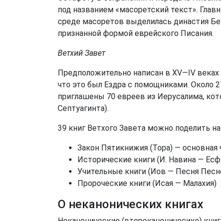
под названием «масоретский текст». Главн
среде масоретов выделилась династия Бен
признанной формой еврейского Писания.
Ветхий Завет
Предположительно написан в XV—IV веках д
что это был Ездра с помощниками. Около 
приглашены 70 евреев из Иерусалима, кото
Септуагинта).
39 книг Ветхого Завета можно поделить н
Закон Пятикнижия (Тора) — основная 
Исторические книги (И. Навина — Есф
Учительные книги (Иов — Песня Песн
Пророческие книги (Исая — Малахия)
О неканонических книгах
Неканонические (второканоничесике) книг