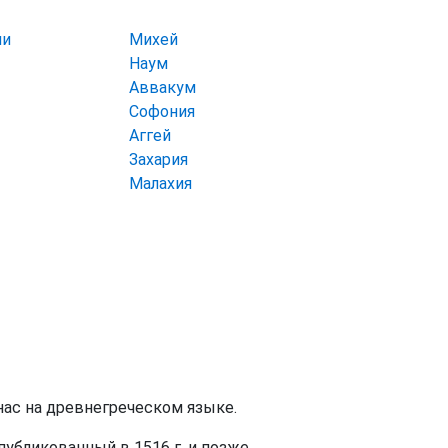
ии
Михей
Наум
Аввакум
Софония
Аггей
Захария
Малахия
 нас на древнегреческом языке.
убликованный в 1516 г. и позже