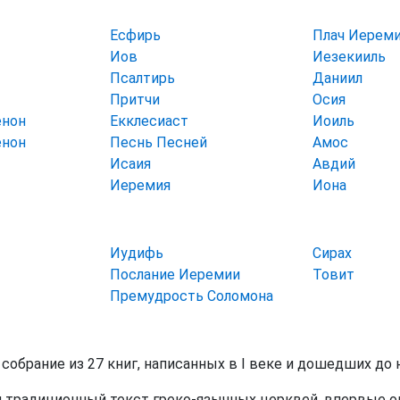
Есфирь
Плач Иерем
Иов
Иезекииль
Псалтирь
Даниил
Притчи
Осия
енон
Екклесиаст
Иоиль
енон
Песнь Песней
Амос
Исаия
Авдий
Иеремия
Иона
Иудифь
Сирах
Послание Иеремии
Товит
Премудрость Соломона
 собрание из 27 книг, написанных в I веке и дошедших до
 традиционный текст греко-язычных церквей, впервые оп