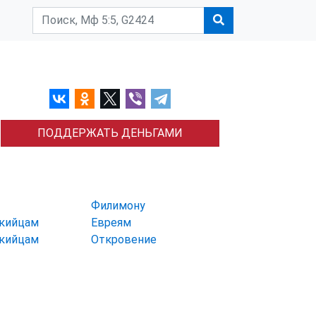
ПОДДЕРЖАТЬ ДЕНЬГАМИ
Филимону
икийцам
Евреям
икийцам
Откровение