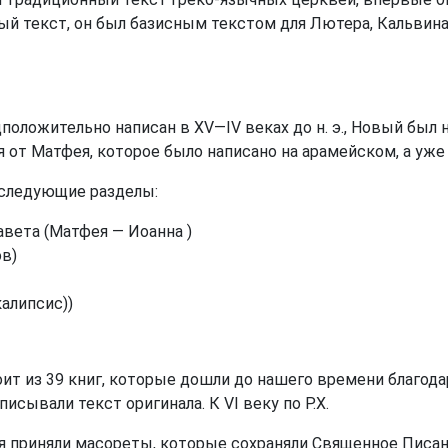
ный текст, он был базисным текстом для Лютера, Кальвина
оложительно написан в XV—IV веках до н. э., Новый был нап
 от Матфея, которое было написано на арамейском, а уже
 следующие разделы:
авета (Матфея — Иоанна )
ов)
алипсис))
оит из 39 книг, которые дошли до нашего времени благод
исывали текст оригинала. К VI веку по Р.Х.
я приняли масореты, которые сохраняли Священное Писан