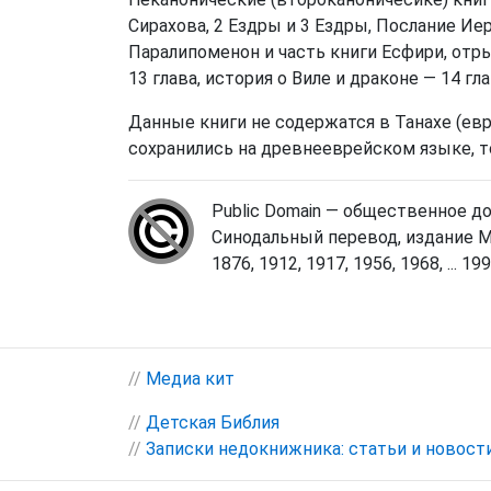
Сирахова, 2 Ездры и 3 Ездры, Послание Ие
Паралипоменон и часть книги Есфири, отры
13 глава, история о Виле и драконе — 14 гла
Данные книги не содержатся в Танахе (евр
сохранились на древнееврейском языке, то
Public Domain — общественное д
Синодальный перевод, издание М
1876, 1912, 1917, 1956, 1968, ... 1998
//
Медиа кит
//
Детская Библия
//
Записки недокнижника: статьи и новост