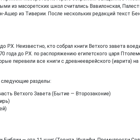
ыми из масоретских школ считались Вавилонская, Палести
-Ашер из Тиверии. После нескольких редакций текст Бен-
о Р.Х. Неизвестно, кто собрал книги Ветхого завета воеди
270 года до Р.Х. по распоряжению египетского царя Птол
рые перевели все книги с древнееврейского (иврита) на г
а следующие разделы:
часть Ветхого Завета (Бытие — Второзаконие)
ирь)
ей)
и Библии — это 11 книг (Товита, Иудифи, Премудрости Со