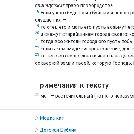
принадлежит
право первородства.
18
Если у кого будет сын буйный и непокорн
слушает их, —
19
то отец его и мать его пусть возьмут е
20
и скажут старейшинам города своего: «с
21
тогда все жители города его пусть побь
22
Если в ком найдётся преступление, дост
23
то тело его не должно ночевать на дерев
оскверняй земли твоей, которую Господь, Б
Примечания к тексту
20
мот — расточительный (тот кто неразум
//
Медиа кит
//
Детская Библия