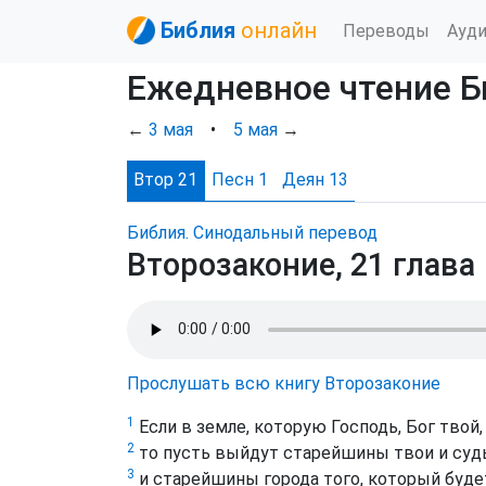
Библия
онлайн
Переводы
Ауд
Ежедневное чтение Б
←
3 мая
•
5 мая
→
Втор 21
Песн 1
Деян 13
Библия. Синодальный перевод
Второзаконие, 21 глава
Прослушать всю книгу Второзаконие
1
Если в земле, которую Господь, Бог твой,
2
то пусть выйдут старейшины твои и суд
3
и старейшины города того, который будет