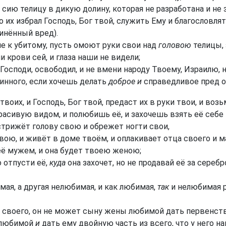
ию телицу в дикую долину, которая не разработана и не з
их избрал Господь, Бог твой, служить Ему и благословлят
инённый вред).
е к убитому, пусть омоют руки свои над
головою
телицы, 
и крови сей, и глаза наши не видели;
Господи, освободил, и не вмени народу Твоему, Израилю, н
инного, если хочешь делать
доброе и
справедливое пред о
оих, и Господь, Бог твой, предаст их в руки твои, и возь
сивую видом, и полюбишь её, и захочешь взять её себе 
острижёт голову свою и обрежет ногти свои,
ою, и живёт в доме твоём, и оплакивает отца своего и м
её мужем, и она будет твоею женою;
о отпусти её,
куда
она захочет, но не продавай её за серебр
мая, а другая нелюбимая, и как любимая,
так
и нелюбимая р
я своего, он не может сыну жены любимой дать первенс
елюбимой
и
дать ему двойную часть из всего, что у него на