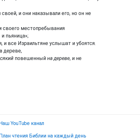
своей, и они наказывали его, но он не
там своего местопребывания
 и пьяница»;
, и все Израильтяне услышат и убоятся.
а дереве,
сякий
повешенный
на дереве
, и не
Наш YouTube канал
План чтения Библии на каждый день