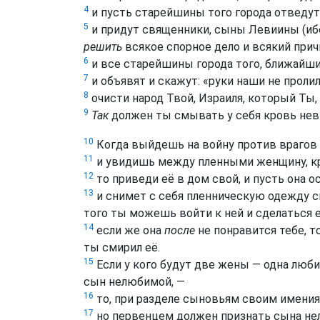
4
и пусть старейшины того города отведут с
5
и придут священники, сыны Левиины (ибо 
решить
всякое спорное дело и всякий прич
6
и все старейшины города того, ближайши
7
и объявят и скажут: «руки наши не пролил
8
очисти народ Твой, Израиля, который Ты, 
9
Так
должен ты смывать у себя кровь нев
10
Когда выйдешь на войну против врагов тв
11
и увидишь между пленными женщину, кра
12
то приведи её в дом свой, и пусть она 
13
и снимет с себя пленническую одежду св
того ты можешь войти к ней и сделаться 
14
если же она
после
не понравится тебе, т
ты смирил её.
15
Если у кого будут две жены — одна люби
сын нелюбимой, —
16
то, при разделе сыновьям своим имени
17
но первенцем должен признать сына н