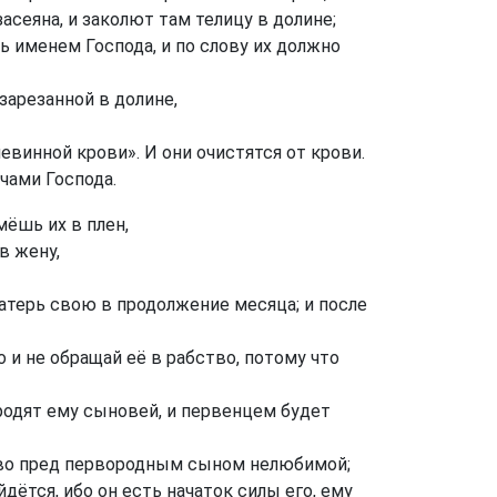
асеяна, и заколют там телицу в долине;
ь именем Господа, и по слову их должно
зарезанной в долине,
евинной крови». И они очистятся от крови.
чами Господа.
мёшь их в плен,
в жену,
атерь свою в продолжение месяца; и после
о и не обращай её в рабство, потому что
одят ему сыновей, и первенцем будет
тво пред первородным сыном нелюбимой;
йдётся, ибо он есть начаток силы его, ему