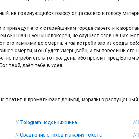
ый, не повинующийся голосу отца своего и голосу матери 
го и приведут его к старейшинам города своего и к воро
ей сын наш буен и непокорен, не слушает слов наших, мот
ют его камнями до смерти; и
так
истреби зло из среды себя
ойное смерти, и он будет умерщвлён, и ты повесишь его н
е, но погреби его в тот же день, ибо проклят пред Богом
в
ог твой, даёт тебе в удел.
но тратит и проматывает деньги), морально распущенный.
//
Telegram недокнижника
//
//
Сравнение стихов и анализ текста
//