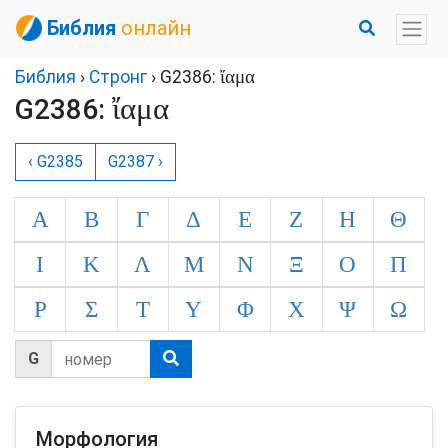
Библия
онлайн
ἴαμα
Библия
›
Стронг
› G2386:
ἴαμα
G2386:
‹ G2385
G2387 ›
Α
Β
Γ
Δ
Ε
Ζ
Η
Θ
Ι
Κ
Λ
Μ
Ν
Ξ
Ο
Π
Ρ
Σ
Τ
Υ
Φ
Χ
Ψ
Ω
G
Морфология