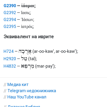
ἰάομαι
G2390
—
;
ἴασις
G2392
—
;
Ἰάσων
G2394
—
;
ἰατρός
G2395
—
;
Эквивалент на иврите
אֲרֻכָה
H724
—
(ar-oo-kaw', ar-oo-kaw')
;
טַל
H2920
—
(tal)
;
מַרְפֵּא
H4832
—
(mar-pay')
;
//
Медиа кит
//
Telegram недокнижника
//
Наш YouTube канал