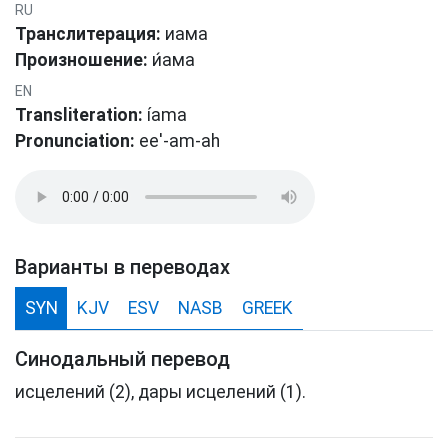
RU
Транслитерация:
иама
Произношение:
и́ама
EN
Transliteration:
íama
Pronunciation:
ee'-am-ah
Варианты в переводах
SYN
KJV
ESV
NASB
GREEK
Синодальный перевод
исцелений (2), дары исцелений (1).