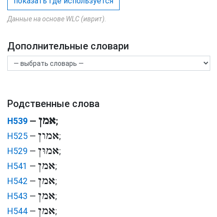
показать где используется
Данные на основе WLC (иврит).
Дополнительные словари
Родственные слова
אמן
H539
—
;
אמון
H525
—
;
אמוּן
H529
—
;
אמן
H541
—
;
אמן
H542
—
;
אמן
H543
—
;
אמן
H544
—
;