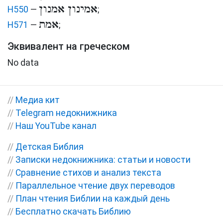
אמינון אמנון
H550
—
;
אמת
H571
—
;
Эквивалент на греческом
No data
//
Медиа кит
//
Telegram недокнижника
//
Наш YouTube канал
//
Детская Библия
//
Записки недокнижника: статьи и новости
//
Сравнение стихов и анализ текста
//
Параллельное чтение двух переводов
//
План чтения Библии на каждый день
//
Бесплатно скачать Библию