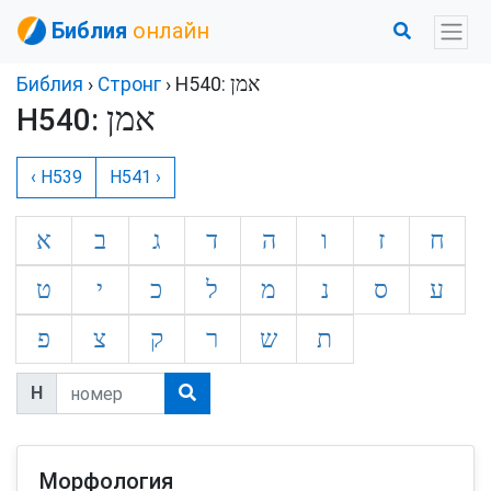
Библия
онлайн
Библия
›
Стронг
› H540:
H540:
‹ H539
H541 ›
ח
ז
ו
ה
ד
ג
ב
א
ע
ס
נ
מ
ל
כ
י
ט
ת
ש
ר
ק
צ
פ
H
Морфология