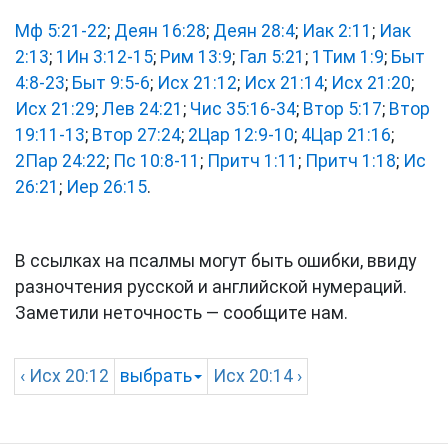
Мф 5:21-22
;
Деян 16:28
;
Деян 28:4
;
Иак 2:11
;
Иак
2:13
;
1Ин 3:12-15
;
Рим 13:9
;
Гал 5:21
;
1Тим 1:9
;
Быт
4:8-23
;
Быт 9:5-6
;
Исх 21:12
;
Исх 21:14
;
Исх 21:20
;
Исх 21:29
;
Лев 24:21
;
Чис 35:16-34
;
Втор 5:17
;
Втор
19:11-13
;
Втор 27:24
;
2Цар 12:9-10
;
4Цар 21:16
;
2Пар 24:22
;
Пс 10:8-11
;
Притч 1:11
;
Притч 1:18
;
Ис
26:21
;
Иер 26:15
.
В ссылках на псалмы могут быть ошибки, ввиду
разночтения русской и английской нумераций.
Заметили неточность — сообщите нам.
‹
Исх
20:12
выбрать
Исх
20:14 ›