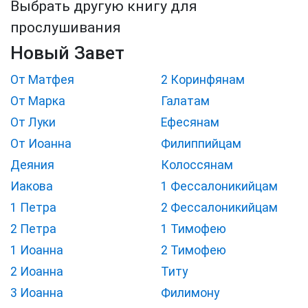
Выбрать другую книгу для
прослушивания
Новый Завет
От Матфея
2 Коринфянам
От Марка
Галатам
От Луки
Ефесянам
От Иоанна
Филиппийцам
Деяния
Колоссянам
Иакова
1 Фессалоникийцам
1 Петра
2 Фессалоникийцам
2 Петра
1 Тимофею
1 Иоанна
2 Тимофею
2 Иоанна
Титу
3 Иоанна
Филимону