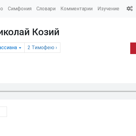
ио
Симфония
Словари
Комментарии
Изучение
Николай Козий
ассиана
2 Тимофею
›