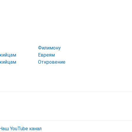
Филимону
икийцам
Евреям
икийцам
Откровение
●
Наш YouTube канал