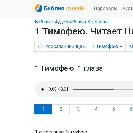
Библия
онлайн
Переводы
Ауд
Библия
›
Аудиобиблия
›
Кассиана
1 Тимофею
. Читает 
‹
2 Фессалоникийцам
1 Тимофею
К
1 Тимофею.
1 глава
1
2
3
4
5
6
1-е послание Тимофею