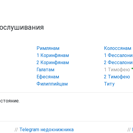
рослушивания
Римлянам
Колоссянам
1 Коринфянам
1 Фессалон
2 Коринфянам
2 Фессалон
Галатам
1 Тимофею
Ефесянам
2 Тимофею
Филиппийцам
Титу
остояние.
//
Telegram недокнижника
//