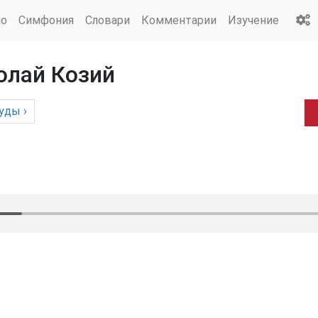
ио
Симфония
Словари
Комментарии
Изучение
олай Козий
уды
›