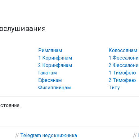
рослушивания
Римлянам
Колоссянам
1 Коринфянам
1 Фессалон
2 Коринфянам
2 Фессалон
Галатам
1 Тимофею
Ефесянам
2 Тимофею
Филиппийцам
Титу
остояние.
//
Telegram недокнижника
//