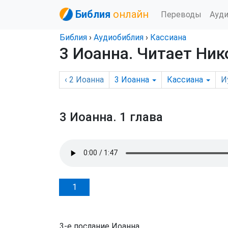
Библия
онлайн
Переводы
Ауд
Библия
›
Аудиобиблия
›
Кассиана
3 Иоанна
. Читает Ник
‹
2 Иоанна
3 Иоанна
Кассиана
И
3 Иоанна.
1 глава
1
3-е послание Иоанна