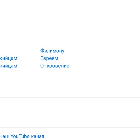
Филимону
икийцам
Евреям
икийцам
Откровение
Наш YouTube канал