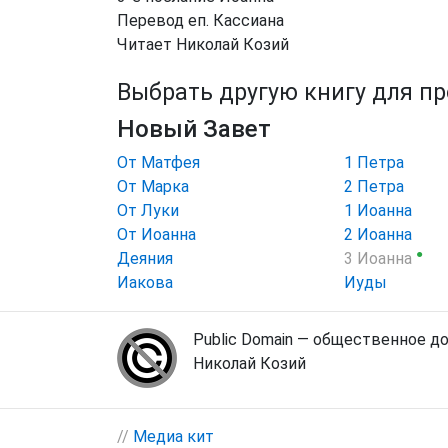
Перевод еп. Кассиана
Читает Николай Козий
Выбрать другую книгу для п
Новый Завет
От Матфея
1 Петра
От Марка
2 Петра
От Луки
1 Иоанна
От Иоанна
2 Иоанна
●
Деяния
3 Иоанна
Иакова
Иуды
Public Domain — общественное д
Николай Козий
//
Медиа кит