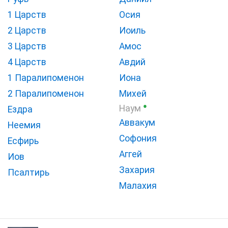
1 Царств
Осия
2 Царств
Иоиль
3 Царств
Амос
4 Царств
Авдий
1 Паралипоменон
Иона
2 Паралипоменон
Михей
●
Наум
Ездра
Аввакум
Неемия
Софония
Есфирь
Аггей
Иов
Захария
Псалтирь
Малахия