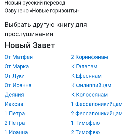
Новый русский перевод
Озвучено «Новые горизонты»
Выбрать другую книгу для
прослушивания
Новый Завет
От Матфея
2 Коринфянам
От Марка
К Галатам
От Луки
К Ефесянам
От Иоанна
К Филиппийцам
Деяния
К Колоссянам
Иакова
1 Фессалоникийцам
1 Петра
2 Фессалоникийцам
2 Петра
1 Тимофею
1 Иоанна
2 Тимофею