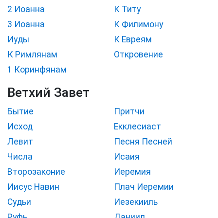
2 Иоанна
К Титу
3 Иоанна
К Филимону
Иуды
К Евреям
К Римлянам
Откровение
1 Коринфянам
Ветхий Завет
Бытие
Притчи
Исход
Екклесиаст
Левит
Песня Песней
Числа
Исаия
Второзаконие
Иеремия
Иисус Навин
Плач Иеремии
Судьи
Иезекииль
Руфь
Даниил