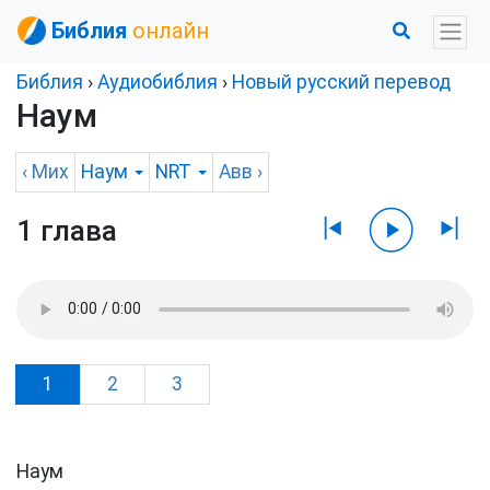
Библия
онлайн
Библия
›
Аудиобиблия
›
Новый русский перевод
Наум
‹
Мих
Наум
NRT
Авв
›
1 глава
1
2
3
Наум