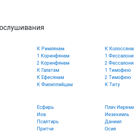
рослушивания
К Римлянам
К Колоссян
1 Коринфянам
1 Фессалон
2 Коринфянам
2 Фессалон
К Галатам
1 Тимофею
К Ефесянам
2 Тимофею
К Филиппийцам
К Титу
Есфирь
Плач Иерем
Иов
Иезекииль
Псалтирь
Даниил
Притчи
Осия