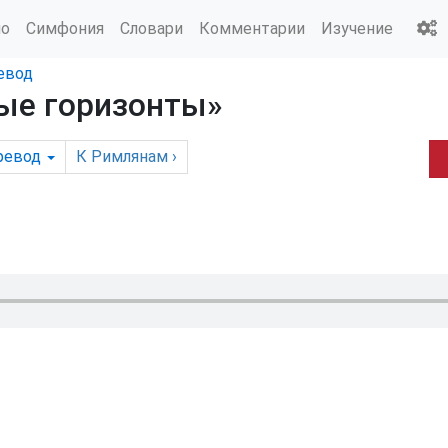
ио
Симфония
Словари
Комментарии
Изучение
евод
вые горизонты»
ревод
К Римлянам
›