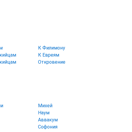
ам
К Филимону
икийцам
К Евреям
икийцам
Откровение
ии
Михей
Наум
Аввакум
Софония