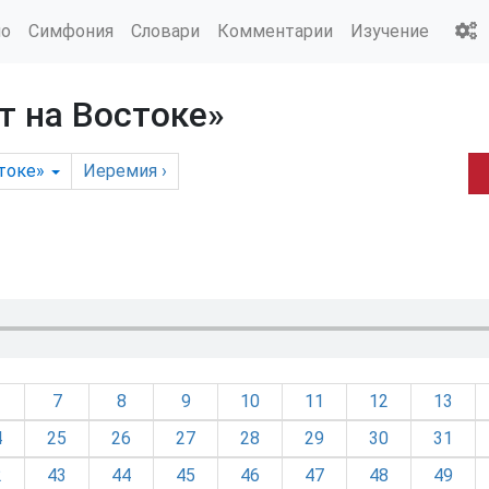
ио
Симфония
Словари
Комментарии
Изучение
т на Востоке»
токе»
Иеремия
›
7
8
9
10
11
12
13
4
25
26
27
28
29
30
31
2
43
44
45
46
47
48
49