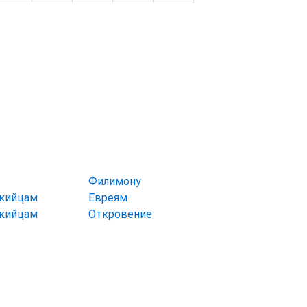
Филимону
икийцам
Евреям
икийцам
Откровение