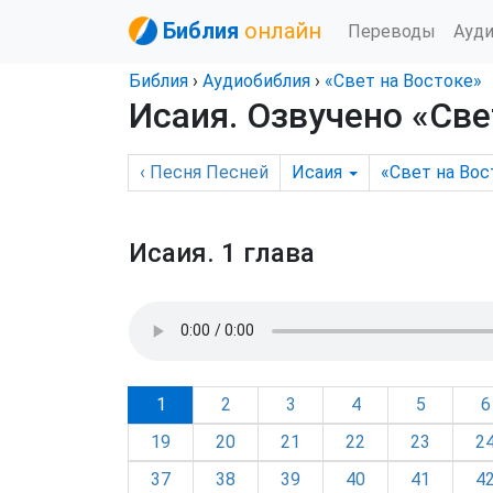
Библия
онлайн
Переводы
Ауд
Библия
›
Аудиобиблия
›
«Свет на Востоке»
Исаия
. Озвучено «Све
‹
Песня Песней
Исаия
«Свет на Вос
Исаия.
1 глава
1
2
3
4
5
6
19
20
21
22
23
2
37
38
39
40
41
4