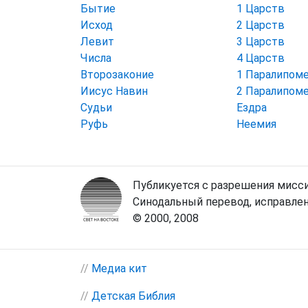
Бытие
1 Царств
Исход
2 Царств
Левит
3 Царств
Числа
4 Царств
Второзаконие
1 Паралипом
Иисус Навин
2 Паралипом
Судьи
Ездра
Руфь
Неемия
Публикуется с разрешения мисси
Синодальный перевод, исправлен
© 2000, 2008
//
Медиа кит
//
Детская Библия