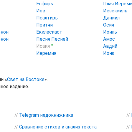
Есфирь
Плач Иерем
Иов
Иезекииль
Псалтирь
Даниил
Притчи
Осия
енон
Екклесиаст
Иоиль
енон
Песня Песней
Амос
●
Исаия
Авдий
Иеремия
Иона
и «
Свет на Востоке
».
ное издание.
//
Telegram недокнижника
//
//
Сравнение стихов и анализ текста
//