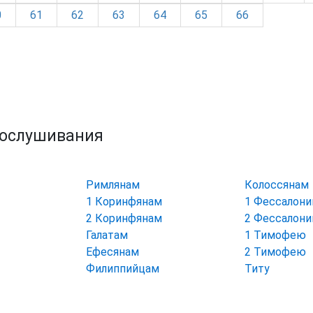
0
61
62
63
64
65
66
рослушивания
Римлянам
Колоссянам
1 Коринфянам
1 Фессалон
2 Коринфянам
2 Фессалон
Галатам
1 Тимофею
Ефесянам
2 Тимофею
Филиппийцам
Титу