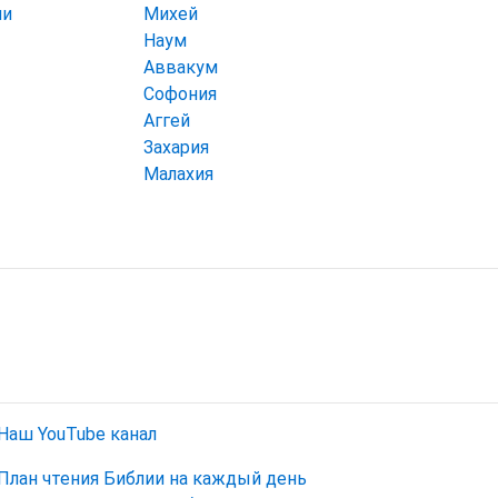
ии
Михей
Наум
Аввакум
Софония
Аггей
Захария
Малахия
Наш YouTube канал
План чтения Библии на каждый день