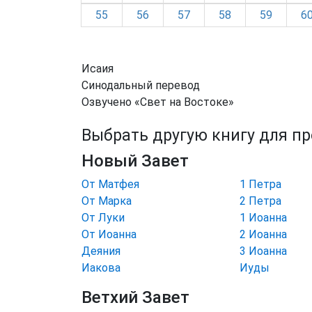
55
56
57
58
59
6
Исаия
Синодальный перевод
Озвучено «Свет на Востоке»
Выбрать другую книгу для п
Новый Завет
От Матфея
1 Петра
От Марка
2 Петра
От Луки
1 Иоанна
От Иоанна
2 Иоанна
Деяния
3 Иоанна
Иакова
Иуды
Ветхий Завет