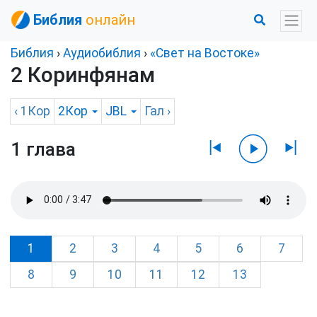
Библия
онлайн
Библия
›
Аудиобиблия
›
«Свет на Востоке»
2 Коринфянам
‹
1Кор
2Кор
JBL
Гал
›
1 глава
1
2
3
4
5
6
7
8
9
10
11
12
13