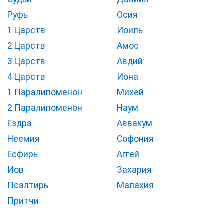
Руфь
Осия
1 Царств
Иоиль
2 Царств
Амос
3 Царств
Авдий
4 Царств
Иона
1 Паралипоменон
Михей
2 Паралипоменон
Наум
Ездра
Аввакум
Неемия
Софония
Есфирь
Аггей
Иов
Захария
Псалтирь
Малахия
Притчи