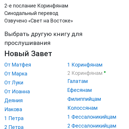
2-е послание Коринфянам
Синодальный перевод
Озвучено «Свет на Востоке»
Выбрать другую книгу для
прослушивания
Новый Завет
От Матфея
1 Коринфянам
●
2 Коринфянам
От Марка
Галатам
От Луки
Ефесянам
От Иоанна
Филиппийцам
Деяния
Колоссянам
Иакова
1 Фессалоникийцам
1 Петра
2 Фессалоникийцам
2 Петра