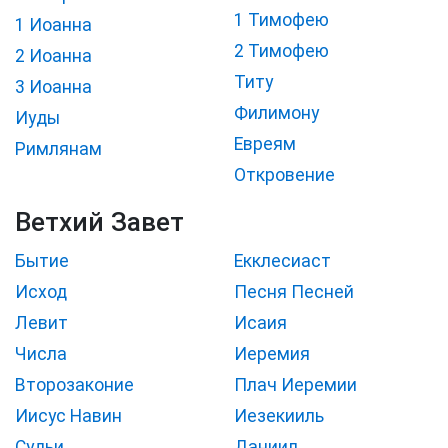
1 Тимофею
1 Иоанна
2 Тимофею
2 Иоанна
Титу
3 Иоанна
Филимону
Иуды
Евреям
Римлянам
Откровение
Ветхий Завет
Бытие
Екклесиаст
Исход
Песня Песней
Левит
Исаия
Числа
Иеремия
Второзаконие
Плач Иеремии
Иисус Навин
Иезекииль
Судьи
Даниил