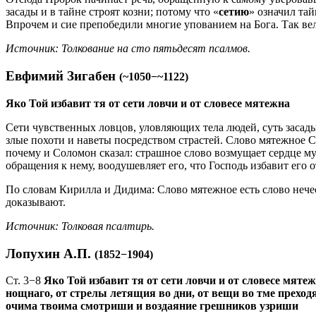
засады и в тайне строят козни; потому что «
сетию
» означил тай
Впрочем и сие препобедили многие упованием на Бога. Так ве
Источник: Толкование на сто пятьдесят псалмов.
Евфимий Зигабен
(~1050−~1122)
Яко Той избавит тя от сети ловчи и от словесе мятежна
Сети чувственных ловцов, уловляющих тела людей, суть засады 
злые похоти и наветы посредством страстей. Слово мятежное С
почему и Соломон сказал: страшное слово возмущает сердце му
обращения к нему, воодушевляет его, что Господь избавит его
По словам Кирилла и Дидима: Слово мятежное есть слово нечес
доказывают.
Источник: Толковая псалтирь.
Лопухин А.П.
(1852−1904)
Ст. 3−8
Яко Той избавит тя от сети ловчи и от словесе мяте
нощнаго, от стрелы летящия во дни, от вещи во тме преходя
очима твоима смотриши и воздаяние грешников узриши