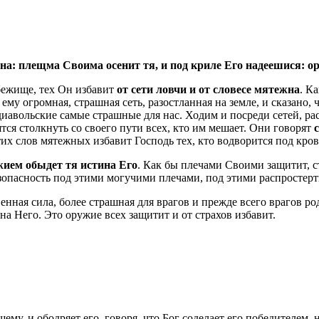
ежна: плещма Своима осенит тя, и под криле Его надеешися: 
ибежище, тех Он избавит
от сети ловчи и от словесе мятежна
. К
 огромная, страшная сеть, разостланная на земле, и сказано, ч
и диавольские самые страшные для нас. Ходим и посреди сетей,
тся столкнуть со своего пути всех, кто им мешает. Они говорят
тих слов мятежных избавит Господь тех, кто водворится под кро
жием обыдет тя истина Его
. Как бы плечами Своими защитит, с
безопасность под этими могучими плечами, под этими распросте
енная сила, более страшная для врагов и прежде всего врагов р
 Него. Это оружие всех защитит и от страхов избавит.
у, и ободряет его, говоря, что Бог соделает его победителем, не