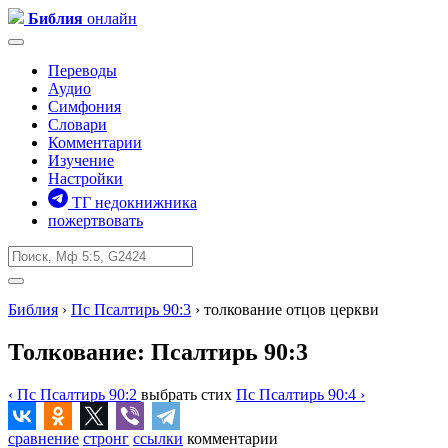
Библия
онлайн
Переводы
Аудио
Симфония
Словари
Комментарии
Изучение
Настройки
ТГ недокнижника
пожертвовать
Библия
›
Пс
Псалтирь
90:3
› толкование отцов церкви
Толкование: Псалтирь 90:3
‹
Пс
Псалтирь
90:2
выбрать
стих
Пс
Псалтирь
90:4 ›
сравнение
стронг
ссылки
комм
ентарии