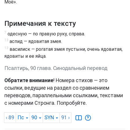
Моё».
Примечания к тексту
7
одесную — по правую руку, справа.
13
аспид — ядовитая змея.
13
василиск — рогатая змея пустыни, очень ядовитая,
ядовиты и ее яйца.
Псалтирь, 90 глава. Синодальный перевод
Обратите внимание
! Номера стихов — это
ссылки, ведущие на раздел со сравнением
переводов, параллельными ссылками, текстами
с номерами Стронга. Попробуйте.
‹ 89
Пс
90
SYN
91
›