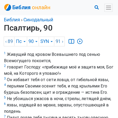
Библия
онлайн
Библия
›
Синодальный
Псалтирь, 90
‹ 89
Пс
90
SYN
91
›
1
Живущий под кровом Всевышнего под сенью
Всемогущего покоится,
2
говорит Господу: «прибежище моё и защита моя, Бог
мой, на Которого я уповаю!»
3
Он избавит тебя от сети ловца, от гибельной язвы,
4
перьями Своими осенит тебя, и под крыльями Его
будешь безопасен; щит и ограждение — истина Его.
5
Не убоишься ужасов в ночи, стрелы, летящей днём,
6
язвы, ходящей во мраке, заразы, опустошающей в
полдень.
7
Падут подле тебя тысяча и десять тысяч одесную