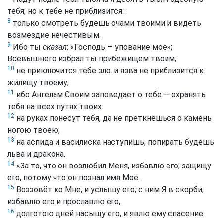
тебя; но к тебе не приблизится:
8
только смотреть будешь очами твоими и видеть
возмездие нечестивым.
9
Ибо ты
сказал
: «Господь — упование моё»;
Всевышнего избрал ты прибежищем твоим;
10
не приключится тебе зло, и язва не приблизится к
жилищу твоему;
11
ибо Ангелам Своим заповедает о тебе — охранять
тебя на всех путях твоих:
12
на руках понесут тебя, да не преткнёшься о камень
ногою твоею;
13
на аспида и василиска наступишь; попирать будешь
льва и дракона.
14
«За то, что он возлюбил Меня, избавлю его; защищу
его, потому что он познал имя Моё.
15
Воззовёт ко Мне, и услышу его; с ним Я в скорби;
избавлю его и прославлю его,
16
долготою дней насыщу его, и явлю ему спасение