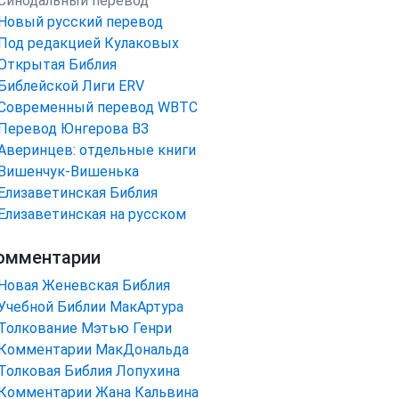
Синодальный перевод
Новый русский перевод
Под редакцией Кулаковых
Открытая Библия
Библейской Лиги ERV
Cовременный перевод WBTC
Перевод Юнгерова ВЗ
Аверинцев: отдельные книги
Вишенчук-Вишенька
Елизаветинская Библия
Елизаветинская на русском
омментарии
Новая Женевская Библия
Учебной Библии МакАртура
Толкование Мэтью Генри
Комментарии МакДональда
Толковая Библия Лопухина
Комментарии Жана Кальвина