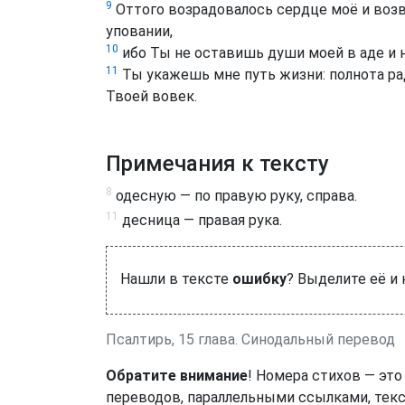
9
Оттого возрадовалось сердце моё и возв
уповании,
10
ибо Ты не оставишь души моей в аде и 
11
Ты укажешь мне путь жизни: полнота ра
Твоей вовек.
Примечания к тексту
8
одесную — по правую руку, справа.
11
десница — правая рука.
Нашли в тексте
ошибку
? Выделите её и
Псалтирь, 15 глава. Синодальный перевод
Обратите внимание
! Номера стихов — это
переводов, параллельными ссылками, текс