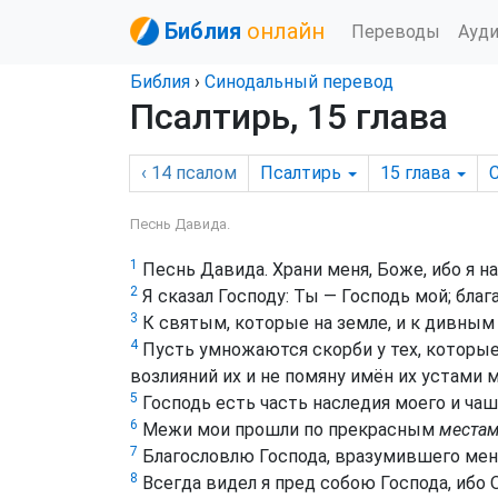
Библия
онлайн
Переводы
Ауд
Библия
›
Синодальный перевод
Псалтирь, 15 глава
‹ 14
псалом
Псалтирь
15
глава
Песнь Давида.
1
Песнь Давида. Храни меня, Боже, ибо я на
2
Я сказал Господу: Ты — Господь мой; благ
3
К святым, которые на земле, и к дивны
4
Пусть умножаются скорби у тех, которые
возлияний их и не помяну имён их устами 
5
Господь есть часть наследия моего и ча
6
Межи мои прошли по прекрасным
места
7
Благословлю Господа, вразумившего меня
8
Всегда видел я пред собою Господа, ибо 