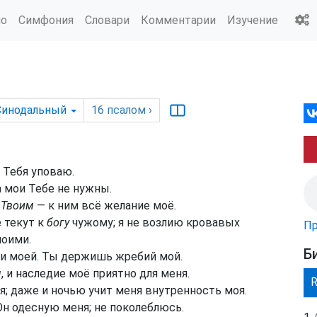
ио
Симфония
Словари
Комментарии
Изучение
Синодальный
16
псалом
›
 Тебя уповаю.
а мои Тебе не нужны.
м
Твоим
— к ним всё желание моё.
 текут к
богу
чужому; я не возлию кровавых
Пр
моими.
Б
ши моей. Ты держишь жребий мой.
м
, и наследие моё приятно для меня.
; даже и ночью учит меня внутренность моя.
Он одесную меня; не поколеблюсь.