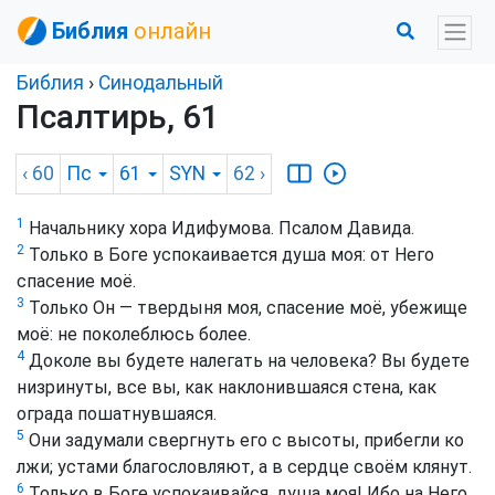
Библия
онлайн
Библия
›
Синодальный
Псалтирь, 61
‹ 60
Пс
61
SYN
62
›
1
Начальнику хора Идифумова. Псалом Давида.
2
Только в Боге успокаивается душа моя: от Него
спасение моё.
3
Только Он — твердыня моя, спасение моё, убежище
моё: не поколеблюсь более.
4
Доколе вы будете налегать на человека? Вы будете
низринуты, все вы, как наклонившаяся стена, как
ограда пошатнувшаяся.
5
Они задумали свергнуть его с высоты, прибегли ко
лжи; устами благословляют, а в сердце своём клянут.
6
Только в Боге успокаивайся, душа моя! Ибо на Него