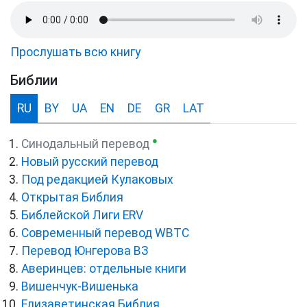
Прослушать всю книгу
Библии
RU
BY
UA
EN
DE
GR
LAT
●
Синодальный перевод
Новый русский перевод
Под редакцией Кулаковых
Открытая Библия
Библейской Лиги ERV
Cовременный перевод WBTC
Перевод Юнгерова ВЗ
Аверинцев: отдельные книги
Вишенчук-Вишенька
Елизаветинская Библия