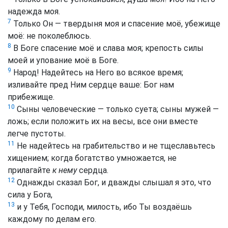
надежда моя.
7
Только Он — твердыня моя и спасение моё, убежище
моё: не поколеблюсь.
8
В Боге спасение моё и слава моя; крепость силы
моей и упование моё в Боге.
9
Народ! Надейтесь на Него во всякое время;
изливайте пред Ним сердце ваше: Бог нам
прибежище.
10
Сыны человеческие — только суета; сыны мужей —
ложь; если положить их на весы, все они вместе
легче пустоты.
11
Не надейтесь на грабительство и не тщеславьтесь
хищением; когда богатство умножается, не
прилагайте
к нему
сердца.
12
Однажды сказал Бог, и дважды слышал я это, что
сила у Бога,
13
и у Тебя, Господи, милость, ибо Ты воздаёшь
каждому по делам его.