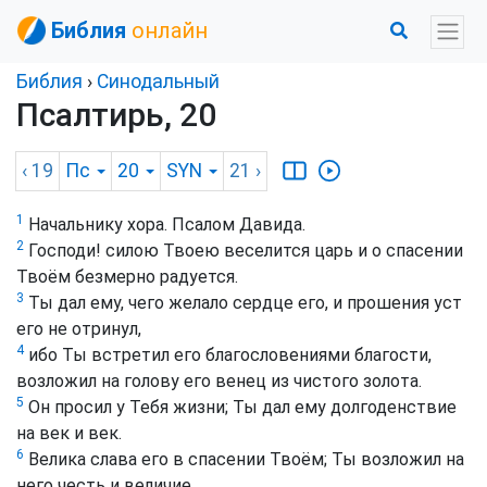
Библия
онлайн
Библия
›
Синодальный
Псалтирь, 20
‹ 19
Пс
20
SYN
21
›
1
Начальнику хора. Псалом Давида.
2
Господи! силою Твоею веселится царь и о спасении
Твоём безмерно радуется.
3
Ты дал ему, чего желало сердце его, и прошения уст
его не отринул,
4
ибо Ты встретил его благословениями благости,
возложил на голову его венец из чистого золота.
5
Он просил у Тебя жизни; Ты дал ему долгоденствие
на век и век.
6
Велика слава его в спасении Твоём; Ты возложил на
него честь и величие.