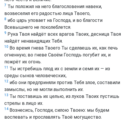
7
Ты положил на него благословения навеки,
возвеселил его радостью лица Твоего,
8
ибо царь уповает на Господа, и во благости
Всевышнего не поколеблется.
9
Рука Твоя найдёт всех врагов Твоих, десница Твоя
найдёт ненавидящих Тебя.
10
Во время гнева Твоего Ты сделаешь их, как печь
огненную; во гневе Своём Господь погубит их, и
пожрёт их огонь.
11
Ты истребишь плод их с земли и семя их — из
среды сынов человеческих,
12
ибо они предприняли против Тебя злое, составили
замыслы, но не могли
выполнить их
.
13
Ты поставишь их целью, из луков Твоих пустишь
стрелы в лицо их.
14
Вознесись, Господи, силою Твоею: мы будем
воспевать и прославлять Твоё могущество.