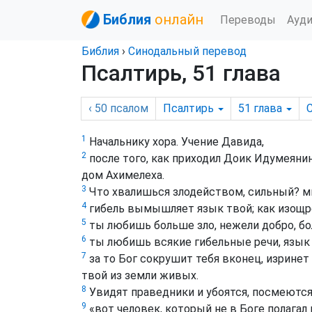
Библия
онлайн
Переводы
Ауд
Библия
›
Синодальный перевод
Псалтирь, 51 глава
‹ 50
псалом
Псалтирь
51
глава
1
Начальнику хора. Учение Давида,
2
после того, как приходил Доик Идумеянин
дом Ахимелеха.
3
Что хвалишься злодейством, сильный? м
4
гибель вымышляет язык твой; как изощр
5
ты любишь больше зло, нежели добро, бо
6
ты любишь всякие гибельные речи, язык
7
за то Бог сокрушит тебя вконец, изринет
твой из земли живых.
8
Увидят праведники и убоятся, посмеютс
9
«вот человек, который не в Боге полагал