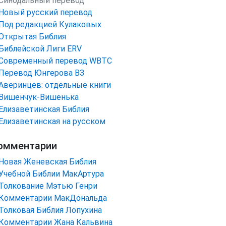
Синодальный перевод
Новый русский перевод
Под редакцией Кулаковых
Открытая Библия
Библейской Лиги ERV
Cовременный перевод WBTC
Перевод Юнгерова ВЗ
Аверинцев: отдельные книги
Вишенчук-Вишенька
Елизаветинская Библия
Елизаветинская на русском
омментарии
Новая Женевская Библия
Учебной Библии МакАртура
Толкование Мэтью Генри
Комментарии МакДональда
Толковая Библия Лопухина
Комментарии Жана Кальвина