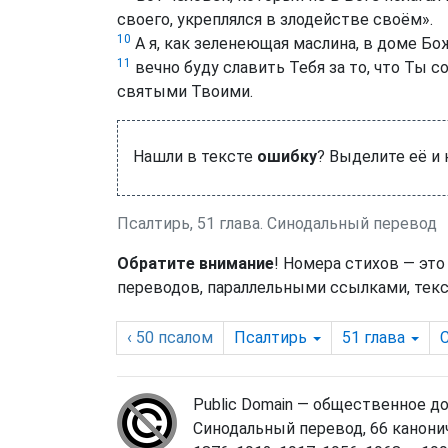
своего, укреплялся в злодействе своём».
10
А я, как зеленеющая маслина, в доме Бо
11
вечно буду славить Тебя за то, что Ты со
святыми Твоими.
Нашли в тексте
ошибку
? Выделите её и
Псалтирь, 51 глава. Синодальный перевод
Обратите внимание
! Номера стихов — это
переводов, параллельными ссылками, текс
‹ 50
псалом
Псалтирь
51
глава
Public Domain — общественное д
Синодальный перевод, 66 канонич