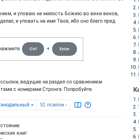
жием, и уповаю на милость Божию во веки веков,
делал, и уповать на имя Твоё, ибо оно благо пред
 нажмите:
+
Ctrl
Enter
 ссылки, ведущие на раздел со сравнением
К
тами с номерами Стронга. Попробуйте.
Синодальный
52
псалом
›
остояние.
еских книг.