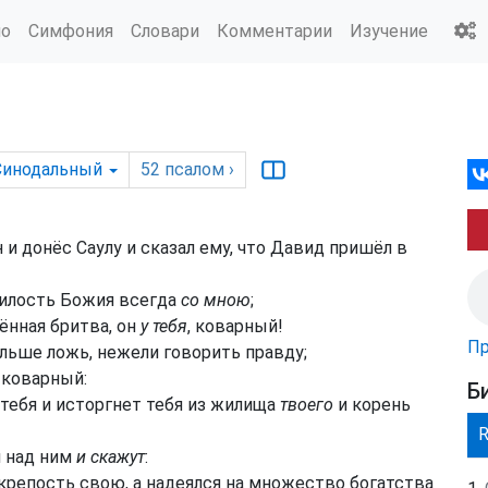
ио
Симфония
Словари
Комментарии
Изучение
Синодальный
52
псалом
›
 и донёс Саулу и сказал ему, что Давид пришёл в
илость Божия всегда
со мною
;
ённая бритва, он
у тебя
, коварный!
Пр
льше ложь, нежели говорить правду;
 коварный:
Б
 тебя и исторгнет тебя из жилища
твоего
и корень
я над ним
и скажут
:
 крепость свою, а надеялся на множество богатства