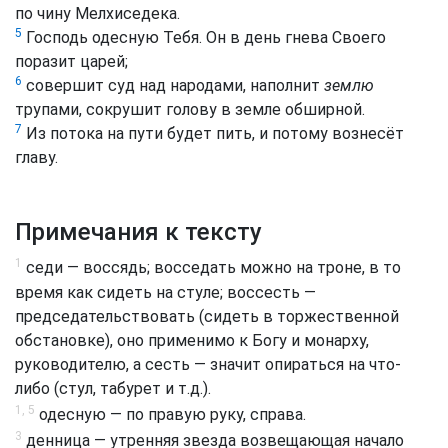
по чину Мелхиседека.
5
Господь одесную Тебя. Он в день гнева Своего
поразит царей;
6
совершит суд над народами, наполнит
землю
трупами, сокрушит голову в земле обширной.
7
Из потока на пути будет пить, и потому вознесёт
главу.
Примечания к тексту
1
седи — воссядь; восседать можно на троне, в то
время как сидеть на стуле; воссесть —
председательствовать (сидеть в торжественной
обстановке), оно применимо к Богу и монарху,
руководителю, а сесть — значит опираться на что-
либо (стул, табурет и т.д.).
1, 5
одесную — по правую руку, справа.
3
денница — утренняя звезда возвещающая начало