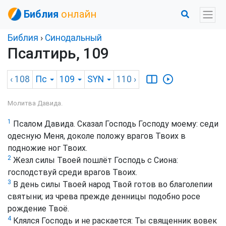
Библия
онлайн
Библия
›
Синодальный
Псалтирь, 109
‹ 108
Пс
109
SYN
110
›
Молитва Давида.
1
Псалом Давида. Сказал Господь Господу моему: седи
одесную Меня, доколе положу врагов Твоих в
подножие ног Твоих.
2
Жезл силы Твоей пошлёт Господь с Сиона:
господствуй среди врагов Твоих.
3
В день силы Твоей народ Твой готов во благолепии
святыни; из чрева прежде денницы подобно росе
рождение Твоё.
4
Клялся Господь и не раскается: Ты священник вовек