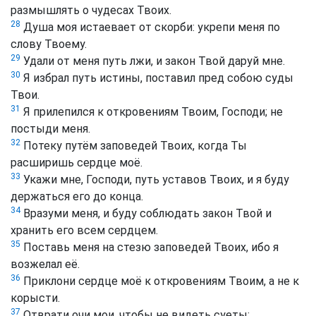
размышлять о чудесах Твоих.
28
Душа моя истаевает от скорби: укрепи меня по
слову Твоему.
29
Удали от меня путь лжи, и закон Твой даруй мне.
30
Я избрал путь истины, поставил пред собою суды
Твои.
31
Я прилепился к откровениям Твоим, Господи; не
постыди меня.
32
Потеку путём заповедей Твоих, когда Ты
расширишь сердце моё.
33
Укажи мне, Господи, путь уставов Твоих, и я буду
держаться его до конца.
34
Вразуми меня, и буду соблюдать закон Твой и
хранить его всем сердцем.
35
Поставь меня на стезю заповедей Твоих, ибо я
возжелал её.
36
Приклони сердце моё к откровениям Твоим, а не к
корысти.
37
Отврати очи мои, чтобы не видеть суеты;