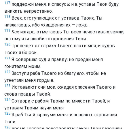
117
поддержи меня, и спасусь; и в уставы Твои буду
вникать непрестанно.
118
Всех, отступающих от уставов Твоих, Ты
низлагаешь, ибо ухищрения их — ложь.
119
Как
изгарь, отметаешь Ты всех нечестивых земли;
потому я возлюбил откровения Твои.
120
Трепещет от страха Твоего плоть моя, и судов
Твоих я боюсь.
121
Я совершал суд и правду; не предай меня
гонителям моим.
122
Заступи раба Твоего ко благу
его
, чтобы не
угнетали меня гордые.
123
Истаевают очи мои, ожидая спасения Твоего и
слова правды Твоей.
124
Сотвори с рабом Твоим по милости Твоей, и
уставам Твоим научи меня.
125
Я раб Твой: вразуми меня, и познаю откровения
Твои.
126
Время Господу действовать: закон Твой разорили.