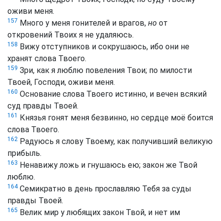
оживи меня.
157
Много у меня гонителей и врагов,
но
от
откровений Твоих я не удаляюсь.
158
Вижу отступников и сокрушаюсь, ибо они не
хранят слова Твоего.
159
Зри, как я люблю повеления Твои; по милости
Твоей, Господи, оживи меня.
160
Основание слова Твоего истинно, и вечен всякий
суд правды Твоей.
161
Князья гонят меня безвинно, но сердце моё боится
слова Твоего.
162
Радуюсь я слову Твоему, как получивший великую
прибыль.
163
Ненавижу ложь и гнушаюсь ею; закон же Твой
люблю.
164
Семикратно в день прославляю Тебя за суды
правды Твоей.
165
Велик мир у любящих закон Твой, и нет им