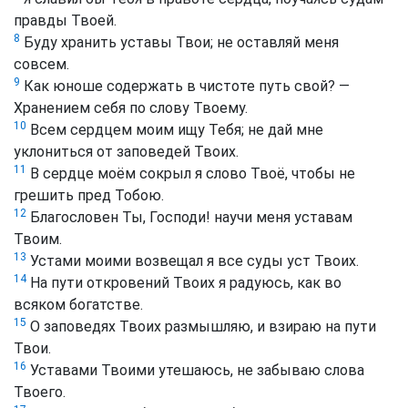
правды Твоей.
8
Буду хранить уставы Твои; не оставляй меня
совсем.
9
Как юноше содержать в чистоте путь свой? —
Хранением себя по слову Твоему.
10
Всем сердцем моим ищу Тебя; не дай мне
уклониться от заповедей Твоих.
11
В сердце моём сокрыл я слово Твоё, чтобы не
грешить пред Тобою.
12
Благословен Ты, Господи! научи меня уставам
Твоим.
13
Устами моими возвещал я все суды уст Твоих.
14
На пути откровений Твоих я радуюсь, как во
всяком богатстве.
15
О заповедях Твоих размышляю, и взираю на пути
Твои.
16
Уставами Твоими утешаюсь, не забываю слова
Твоего.