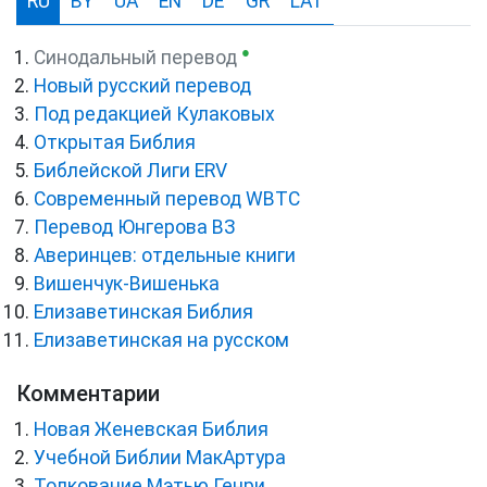
RU
BY
UA
EN
DE
GR
LAT
●
Синодальный перевод
Новый русский перевод
Под редакцией Кулаковых
Открытая Библия
Библейской Лиги ERV
Cовременный перевод WBTC
Перевод Юнгерова ВЗ
Аверинцев: отдельные книги
Вишенчук-Вишенька
Елизаветинская Библия
Елизаветинская на русском
Комментарии
Новая Женевская Библия
Учебной Библии МакАртура
Толкование Мэтью Генри