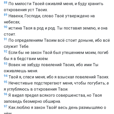
88
По милости Твоей оживляй меня, и буду хранить
откровения уст Твоих.
89
Навеки, Господи, слово Твоё утверждено на
небесах;
90
истина Твоя в род и род. Ты поставил землю, и она
стоит.
91
По определениям Твоим всё стоит доныне, ибо всё
служит Тебе.
92
Если бы не закон Твой был утешением моим, погиб
бы я в бедствии моём.
93
Вовек не забуду повелений Твоих, ибо ими Ты
оживляешь меня.
94
Твой я, спаси меня; ибо я взыскал повелений Твоих.
95
Нечестивые подстерегают меня, чтобы погубить;
а
я углубляюсь в откровения Твои.
96
Я видел предел всякого совершенства,
но
Твоя
заповедь безмерно обширна.
97
Как люблю я закон Твой! весь день размышляю о
нём.