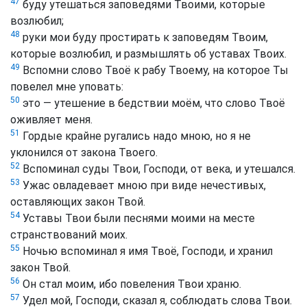
47
буду утешаться заповедями Твоими, которые
возлюбил;
48
руки мои буду простирать к заповедям Твоим,
которые возлюбил, и размышлять об уставах Твоих.
49
Вспомни слово Твоё к рабу Твоему, на которое Ты
повелел мне уповать:
50
это — утешение в бедствии моём, что слово Твоё
оживляет меня.
51
Гордые крайне ругались надо мною, но я не
уклонился от закона Твоего.
52
Вспоминал суды Твои, Господи, от века, и утешался.
53
Ужас овладевает мною при виде нечестивых,
оставляющих закон Твой.
54
Уставы Твои были песнями моими на месте
странствований моих.
55
Ночью вспоминал я имя Твоё, Господи, и хранил
закон Твой.
56
Он стал моим, ибо повеления Твои храню.
57
Удел мой, Господи, сказал я, соблюдать слова Твои.