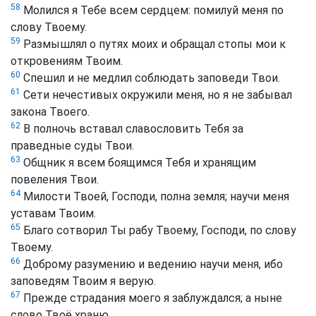
58
Молился я Тебе всем сердцем: помилуй меня по
слову Твоему.
59
Размышлял о путях моих и обращал стопы мои к
откровениям Твоим.
60
Спешил и не медлил соблюдать заповеди Твои.
61
Сети нечестивых окружили меня, но я не забывал
закона Твоего.
62
В полночь вставал славословить Тебя за
праведные суды Твои.
63
Общник я всем боящимся Тебя и хранящим
повеления Твои.
64
Милости Твоей, Господи, полна земля; научи меня
уставам Твоим.
65
Благо сотворил Ты рабу Твоему, Господи, по слову
Твоему.
66
Доброму разумению и ведению научи меня, ибо
заповедям Твоим я верую.
67
Прежде страдания моего я заблуждался; а ныне
слово Твоё храню.