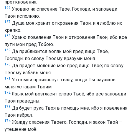
преткновения.
166
Уповаю на спасение Твоё, Господи, и заповеди
Твои исполняю.
167
Душа моя хранит откровения Твои, и я люблю их
крепко.
168
Храню повеления Твои и откровения Твои, ибо все
пути мои пред Тобою.
169
Да приблизится вопль мой пред лицо Твоё,
Господи; по слову Твоему вразуми меня.
170
Да придёт моление моё пред лицо Твоё; по слову
Твоему избавь меня.
171
Уста мои произнесут хвалу, когда Ты научишь
меня уставам Твоим.
172
Язык мой возгласит слово Твоё, ибо все заповеди
Твои праведны.
173
Да будет рука Твоя в помощь мне, ибо я повеления
Твои избрал.
174
Жажду спасения Твоего, Господи, и закон Твой —
утешение моё.