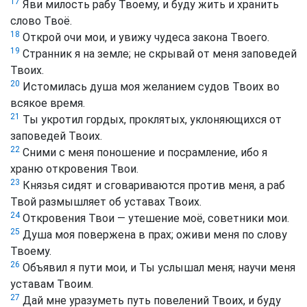
17
Яви милость рабу Твоему, и буду жить и хранить
слово Твоё.
18
Открой очи мои, и увижу чудеса закона Твоего.
19
Странник я на земле; не скрывай от меня заповедей
Твоих.
20
Истомилась душа моя желанием судов Твоих во
всякое время.
21
Ты укротил гордых, проклятых, уклоняющихся от
заповедей Твоих.
22
Сними с меня поношение и посрамление, ибо я
храню откровения Твои.
23
Князья сидят и сговариваются против меня, а раб
Твой размышляет об уставах Твоих.
24
Откровения Твои — утешение моё, советники мои.
25
Душа моя повержена в прах; оживи меня по слову
Твоему.
26
Объявил я пути мои, и Ты услышал меня; научи меня
уставам Твоим.
27
Дай мне уразуметь путь повелений Твоих, и буду