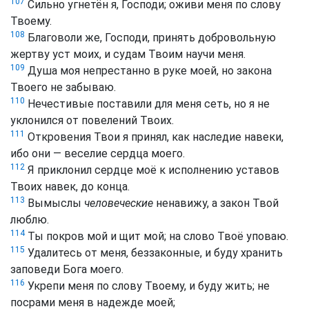
107
Сильно угнетён я, Господи; оживи меня по слову
Твоему.
108
Благоволи же, Господи, принять добровольную
жертву уст моих, и судам Твоим научи меня.
109
Душа моя непрестанно в руке моей, но закона
Твоего не забываю.
110
Нечестивые поставили для меня сеть, но я не
уклонился от повелений Твоих.
111
Откровения Твои я принял, как наследие навеки,
ибо они — веселие сердца моего.
112
Я приклонил сердце моё к исполнению уставов
Твоих навек, до конца.
113
Вымыслы
человеческие
ненавижу, а закон Твой
люблю.
114
Ты покров мой и щит мой; на слово Твоё уповаю.
115
Удалитесь от меня, беззаконные, и буду хранить
заповеди Бога моего.
116
Укрепи меня по слову Твоему, и буду жить; не
посрами меня в надежде моей;