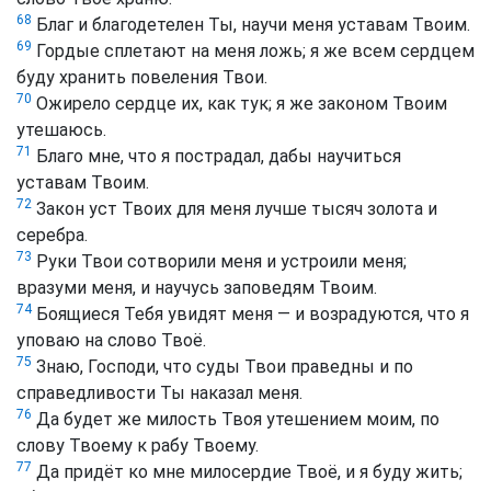
68
Благ и благодетелен Ты, научи меня уставам Твоим.
69
Гордые сплетают на меня ложь; я же всем сердцем
буду хранить повеления Твои.
70
Ожирело сердце их, как тук; я же законом Твоим
утешаюсь.
71
Благо мне, что я пострадал, дабы научиться
уставам Твоим.
72
Закон уст Твоих для меня лучше тысяч золота и
серебра.
73
Руки Твои сотворили меня и устроили меня;
вразуми меня, и научусь заповедям Твоим.
74
Боящиеся Тебя увидят меня — и возрадуются, что я
уповаю на слово Твоё.
75
Знаю, Господи, что суды Твои праведны и по
справедливости Ты наказал меня.
76
Да будет же милость Твоя утешением моим, по
слову Твоему к рабу Твоему.
77
Да придёт ко мне милосердие Твоё, и я буду жить;