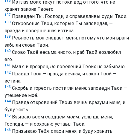
136
Из глаз моих текут потоки вод оттого, что не
хранят закона Твоего.
137
Праведен Ты, Господи, и справедливы суды Твои.
138
Откровения Твои, которые Ты заповедал, —
правда и совершенная истина.
139
Ревность моя снедает меня, потому что мои враги
забыли слова Твои.
140
Слово Твоё весьма чисто, и раб Твой возлюбил
его.
141
Мал я и презрен,
но
повелений Твоих не забываю.
142
Правда Твоя — правда вечная, и закон Твой —
истина.
143
Скорбь и горесть постигли меня; заповеди Твои —
утешение моё.
144
Правда откровений Твоих вечна: вразуми меня, и
буду жить.
145
Взываю всем сердцем
моим
: услышь меня,
Господи, — и сохраню уставы Твои.
146
Призываю Тебя: спаси меня, и буду хранить