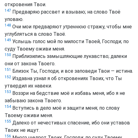
откровения Твои.
147
Предваряю рассвет и взываю; на слово Твоё
уповаю.
148
Очи мои предваряют
утреннюю
стражу, чтобы мне
углубляться в слово Твоё.
149
Услышь голос мой по милости Твоей, Господи; по
суду Твоему оживи меня.
150
Приблизились замышляющие лукавство; далеки
они от закона Твоего.
151
Близок Ты, Господи, и все заповеди Твои — истина.
152
Издавна узнал я об откровениях Твоих, что Ты
утвердил их навеки.
153
Воззри на бедствие моё и избавь меня, ибо я не
забываю закона Твоего.
154
Вступись в дело моё и защити меня; по слову
Твоему оживи меня.
155
Далеко от нечестивых спасение, ибо они уставов
Твоих не ищут.
156
Много щедрот Твоих, Господи; по суду Твоему