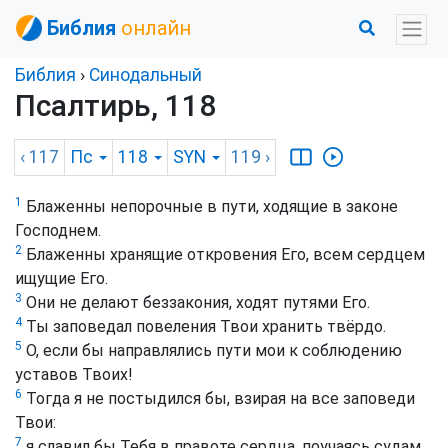
Библия
онлайн
Библия
›
Синодальный
Псалтирь, 118
‹ 117
Пс
118
SYN
119
›
1
Блаженны непорочные в пути, ходящие в законе
Господнем.
2
Блаженны хранящие откровения Его, всем сердцем
ищущие Его.
3
Они не делают беззакония, ходят путями Его.
4
Ты заповедал повеления Твои хранить твёрдо.
5
О, если бы направлялись пути мои к соблюдению
уставов Твоих!
6
Тогда я не постыдился бы, взирая на все заповеди
Твои:
7
я славил бы Тебя в правоте сердца, поучаясь судам