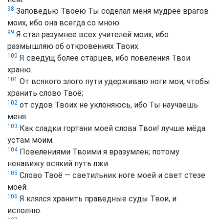
98
Заповедью Твоею Ты соделал меня мудрее врагов
моих, ибо она всегда со мною.
99
Я стал разумнее всех учителей моих, ибо
размышляю об откровениях Твоих.
100
Я сведущ более старцев, ибо повеления Твои
храню.
101
От всякого злого пути удерживаю ноги мои, чтобы
хранить слово Твоё;
102
от судов Твоих не уклоняюсь, ибо Ты научаешь
меня.
103
Как сладки гортани моей слова Твои! лучше мёда
устам моим.
104
Повелениями Твоими я вразумлён; потому
ненавижу всякий путь лжи.
105
Слово Твоё — светильник ноге моей и свет стезе
моей.
106
Я клялся хранить праведные суды Твои, и
исполню.