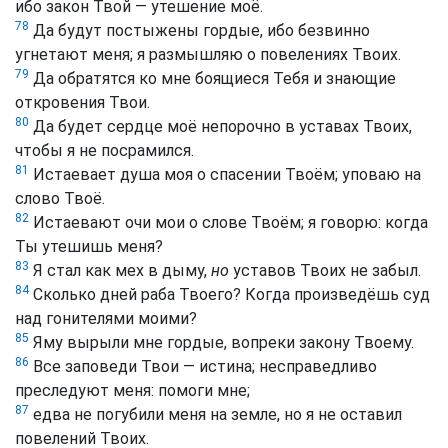
ибо закон Твой — утешение моё.
78
Да будут постыжены гордые, ибо безвинно
угнетают меня; я размышляю о повелениях Твоих.
79
Да обратятся ко мне боящиеся Тебя и знающие
откровения Твои.
80
Да будет сердце моё непорочно в уставах Твоих,
чтобы я не посрамился.
81
Истаевает душа моя о спасении Твоём; уповаю на
слово Твоё.
82
Истаевают очи мои о слове Твоём; я говорю: когда
Ты утешишь меня?
83
Я стал как мех в дыму,
но
уставов Твоих не забыл.
84
Сколько дней раба Твоего? Когда произведёшь суд
над гонителями моими?
85
Яму вырыли мне гордые, вопреки закону Твоему.
86
Все заповеди Твои — истина; несправедливо
преследуют меня: помоги мне;
87
едва не погубили меня на земле, но я не оставил
повелений Твоих.