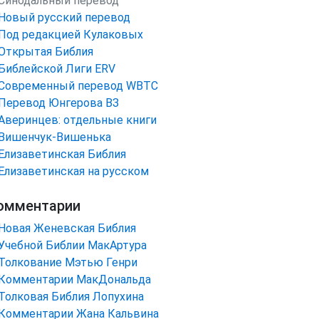
Синодальный перевод
Новый русский перевод
Под редакцией Кулаковых
Открытая Библия
Библейской Лиги ERV
Cовременный перевод WBTC
Перевод Юнгерова ВЗ
Аверинцев: отдельные книги
Вишенчук-Вишенька
Елизаветинская Библия
Елизаветинская на русском
омментарии
Новая Женевская Библия
Учебной Библии МакАртура
Толкование Мэтью Генри
Комментарии МакДональда
Толковая Библия Лопухина
Комментарии Жана Кальвина