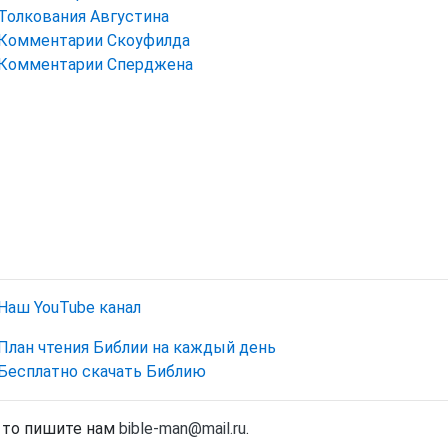
Толкования Августина
Комментарии Скоуфилда
Комментарии Сперджена
Наш YouTube канал
План чтения Библии на каждый день
Бесплатно скачать Библию
, то пишите нам
bible-man@mail.ru
.