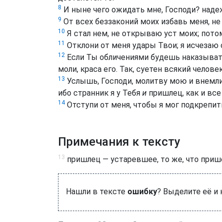
8
И ныне чего ожидать мне, Господи? надеж
9
От всех беззаконий моих избавь меня, не
10
Я стал нем, не открываю уст моих; потом
11
Отклони от меня удары Твои; я исчезаю
12
Если Ты обличениями будешь наказывать 
моли, краса его. Так, суетен всякий челове
13
Услышь, Господи, молитву мою и внемли
ибо странник я у Тебя
и
пришлец, как и все
14
Отступи от меня, чтобы я мог подкрепит
Примечания к тексту
13
пришлец — устаревшее, то же, что прише
Нашли в тексте
ошибку
? Выделите её и