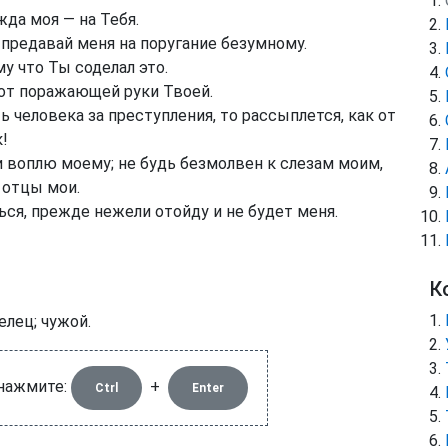
да моя — на Тебя.
 предавай меня на поругание безумному.
у что Ты соделал это.
 от поражающей руки Твоей.
человека за преступления, то рассыплется, как от
к!
 воплю моему; не будь безмолвен к слезам моим,
 отцы мои.
ься, прежде нежели отойду и не будет меня.
К
лец; чужой.
 нажмите:
+
Ctrl
Enter