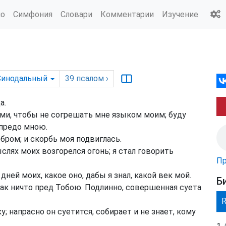
ио
Симфония
Словари
Комментарии
Изучение
Синодальный
39
псалом
›
а.
ими, чтобы не согрешать мне языком моим; буду
 предо мною.
бром; и скорбь моя подвиглась.
лях моих возгорелся огонь; я стал говорить
Пр
ней моих, какое оно, дабы я знал, какой век мой.
Б
как ничто пред Тобою. Подлинно, совершенная суета
; напрасно он суетится, собирает и не знает, кому