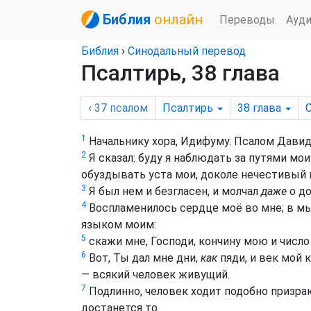
Библия
онлайн
Переводы
Ауд
Библия
›
Синодальный перевод
Псалтирь, 38 глава
‹ 37
псалом
Псалтирь
38
глава
1
Начальнику хора, Идифуму. Псалом Давид
2
Я сказал: буду я наблюдать за путями мо
обуздывать уста мои, доколе нечестивый
3
Я был нем и безгласен, и молчал
даже
о до
4
Воспламенилось сердце моё во мне; в мыс
языком моим:
5
скажи мне, Господи, кончину мою и число д
6
Вот, Ты дал мне дни,
как
пяди, и век мой 
— всякий человек живущий.
7
Подлинно, человек ходит подобно призраку
достанется то.