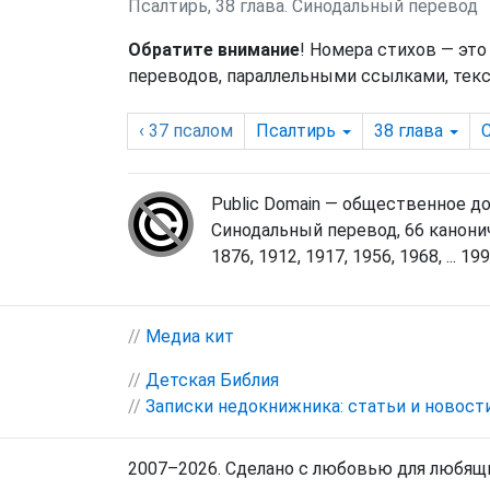
Псалтирь, 38 глава. Синодальный перевод
Обратите внимание
! Номера стихов — это
переводов, параллельными ссылками, текс
‹ 37
псалом
Псалтирь
38
глава
Public Domain — общественное д
Синодальный перевод, 66 канонич
1876, 1912, 1917, 1956, 1968, ... 1998
//
Медиа кит
//
Детская Библия
//
Записки недокнижника: статьи и новост
2007–2026. Сделано с любовью для любящи