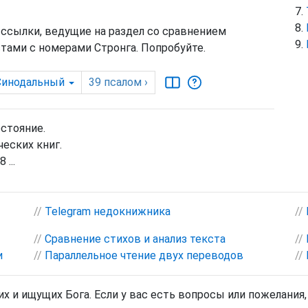
 ссылки, ведущие на раздел со сравнением
тами с номерами Стронга. Попробуйте.
Синодальный
39
псалом
›
остояние.
еских книг.
 ...
//
Telegram недокнижника
//
//
Сравнение стихов и анализ текста
//
и
//
Параллельное чтение двух переводов
//
х и ищущих Бога. Если у вас есть вопросы или пожелания