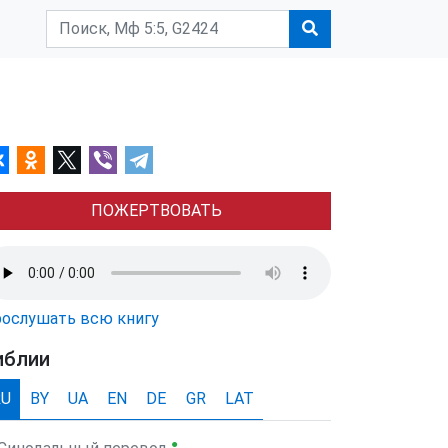
ПОЖЕРТВОВАТЬ
ослушать всю книгу
иблии
RU
BY
UA
EN
DE
GR
LAT
●