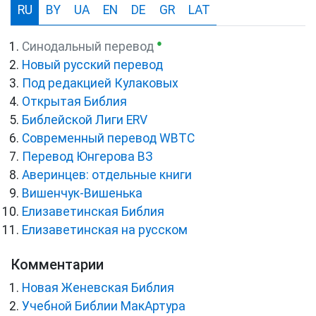
RU
BY
UA
EN
DE
GR
LAT
●
Синодальный перевод
Новый русский перевод
Под редакцией Кулаковых
Открытая Библия
Библейской Лиги ERV
Cовременный перевод WBTC
Перевод Юнгерова ВЗ
Аверинцев: отдельные книги
Вишенчук-Вишенька
Елизаветинская Библия
Елизаветинская на русском
Комментарии
Новая Женевская Библия
Учебной Библии МакАртура