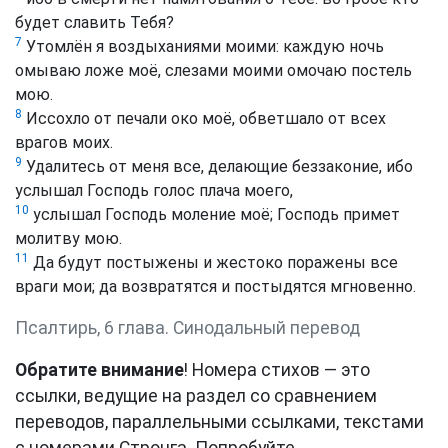
будет славить Тебя?
7
Утомлён я воздыханиями моими: каждую ночь
омываю ложе моё, слезами моими омочаю постель
мою.
8
Иссохло от печали око моё, обветшало от всех
врагов моих.
9
Удалитесь от меня все, делающие беззаконие, ибо
услышал Господь голос плача моего,
10
услышал Господь моление моё; Господь примет
молитву мою.
11
Да будут постыжены и жестоко поражены все
враги мои; да возвратятся и постыдятся мгновенно.
Псалтирь, 6 глава. Синодальный перевод
Обратите внимание
! Номера стихов — это
ссылки, ведущие на раздел со сравнением
переводов, параллельными ссылками, текстами