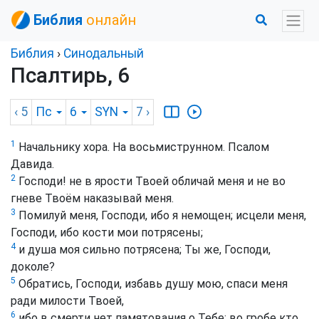
Библия
онлайн
Библия
›
Синодальный
Псалтирь, 6
‹ 5
Пс
6
SYN
7
›
1
Начальнику хора. На восьмиструнном. Псалом
Давида.
2
Господи! не в ярости Твоей обличай меня и не во
гневе Твоём наказывай меня.
3
Помилуй меня, Господи, ибо я немощен; исцели меня,
Господи, ибо кости мои потрясены;
4
и душа моя сильно потрясена; Ты же, Господи,
доколе?
5
Обратись, Господи, избавь душу мою, спаси меня
ради милости Твоей,
6
ибо в смерти нет памятования о Тебе: во гробе кто