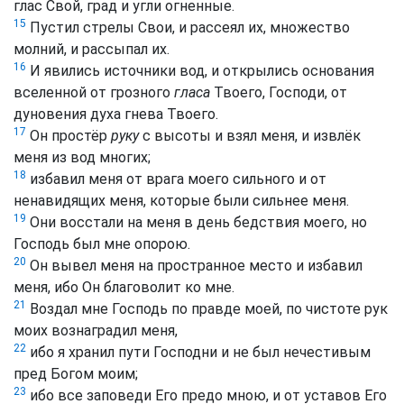
глас Свой, град и угли огненные.
15
Пустил стрелы Свои, и рассеял их, множество
молний, и рассыпал их.
16
И явились источники вод, и открылись основания
вселенной от грозного
гласа
Твоего, Господи, от
дуновения духа гнева Твоего.
17
Он простёр
руку
с высоты и взял меня, и извлёк
меня из вод многих;
18
избавил меня от врага моего сильного и от
ненавидящих меня, которые были сильнее меня.
19
Они восстали на меня в день бедствия моего, но
Господь был мне опорою.
20
Он вывел меня на пространное место и избавил
меня, ибо Он благоволит ко мне.
21
Воздал мне Господь по правде моей, по чистоте рук
моих вознаградил меня,
22
ибо я хранил пути Господни и не был нечестивым
пред Богом моим;
23
ибо все заповеди Его предо мною, и от уставов Его