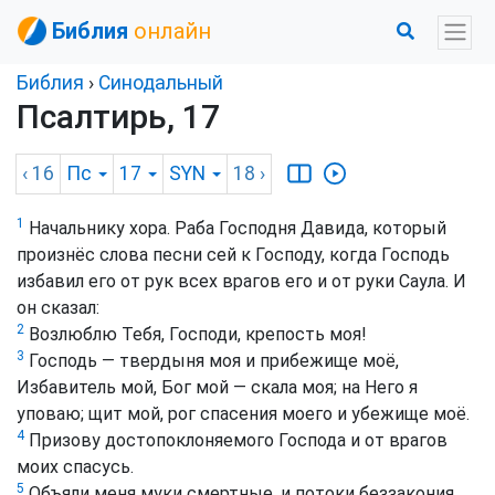
Библия
онлайн
Библия
›
Синодальный
Псалтирь, 17
‹ 16
Пс
17
SYN
18
›
1
Начальнику хора. Раба Господня Давида, который
произнёс слова песни сей к Господу, когда Господь
избавил его от рук всех врагов его и от руки Саула. И
он сказал:
2
Возлюблю Тебя, Господи, крепость моя!
3
Господь — твердыня моя и прибежище моё,
Избавитель мой, Бог мой — скала моя; на Него я
уповаю; щит мой, рог спасения моего и убежище моё.
4
Призову достопоклоняемого Господа и от врагов
моих спасусь.
5
Объяли меня муки смертные, и потоки беззакония