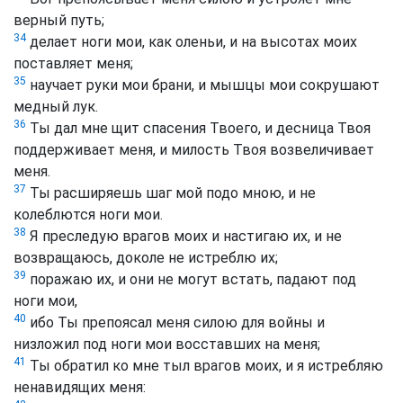
верный путь;
34
делает ноги мои, как оленьи, и на высотах моих
поставляет меня;
35
научает руки мои брани, и мышцы мои сокрушают
медный лук.
36
Ты дал мне щит спасения Твоего, и десница Твоя
поддерживает меня, и милость Твоя возвеличивает
меня.
37
Ты расширяешь шаг мой подо мною, и не
колеблются ноги мои.
38
Я преследую врагов моих и настигаю их, и не
возвращаюсь, доколе не истреблю их;
39
поражаю их, и они не могут встать, падают под
ноги мои,
40
ибо Ты препоясал меня силою для войны и
низложил под ноги мои восставших на меня;
41
Ты обратил ко мне тыл врагов моих, и я истребляю
ненавидящих меня: