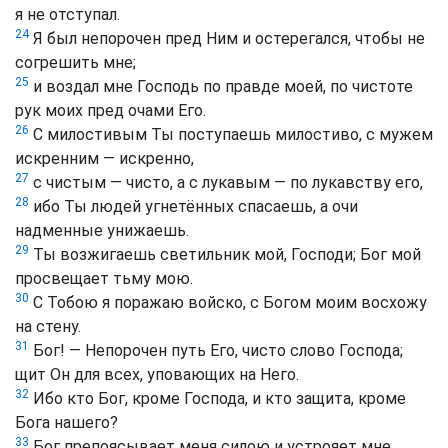
я не отступал.
24
Я был непорочен пред Ним и остерегался, чтобы не
согрешить мне;
25
и воздал мне Господь по правде моей, по чистоте
рук моих пред очами Его.
26
С милостивым Ты поступаешь милостиво, с мужем
искренним — искренно,
27
с чистым — чисто, а с лукавым — по лукавству его,
28
ибо Ты людей угнетённых спасаешь, а очи
надменные унижаешь.
29
Ты возжигаешь светильник мой, Господи; Бог мой
просвещает тьму мою.
30
С Тобою я поражаю войско, с Богом моим восхожу
на стену.
31
Бог! — Непорочен путь Его, чисто слово Господа;
щит Он для всех, уповающих на Него.
32
Ибо кто Бог, кроме Господа, и кто защита, кроме
Бога нашего?
33
Бог препоясывает меня силою и устрояет мне