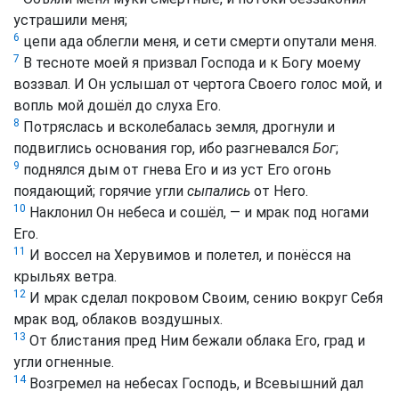
устрашили меня;
6
цепи ада облегли меня, и сети смерти опутали меня.
7
В тесноте моей я призвал Господа и к Богу моему
воззвал. И Он услышал от чертога Своего голос мой, и
вопль мой дошёл до слуха Его.
8
Потряслась и всколебалась земля, дрогнули и
подвиглись основания гор, ибо разгневался
Бог
;
9
поднялся дым от гнева Его и из уст Его огонь
поядающий; горячие угли
сыпались
от Него.
10
Наклонил Он небеса и сошёл, — и мрак под ногами
Его.
11
И воссел на Херувимов и полетел, и понёсся на
крыльях ветра.
12
И мрак сделал покровом Своим, сению вокруг Себя
мрак вод, облаков воздушных.
13
От блистания пред Ним бежали облака Его, град и
угли огненные.
14
Возгремел на небесах Господь, и Всевышний дал