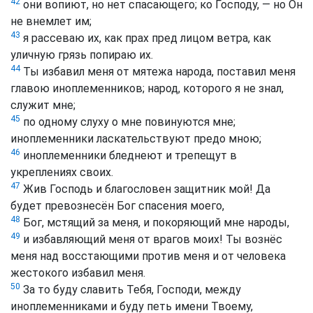
42
они вопиют, но нет спасающего; ко Господу, — но Он
не внемлет им;
43
я рассеваю их, как прах пред лицом ветра, как
уличную грязь попираю их.
44
Ты избавил меня от мятежа народа, поставил меня
главою иноплеменников; народ, которого я не знал,
служит мне;
45
по одному слуху о мне повинуются мне;
иноплеменники ласкательствуют предо мною;
46
иноплеменники бледнеют и трепещут в
укреплениях своих.
47
Жив Господь и благословен защитник мой! Да
будет превознесён Бог спасения моего,
48
Бог, мстящий за меня, и покоряющий мне народы,
49
и избавляющий меня от врагов моих! Ты вознёс
меня над восстающими против меня и от человека
жестокого избавил меня.
50
За то буду славить Тебя, Господи, между
иноплеменниками и буду петь имени Твоему,