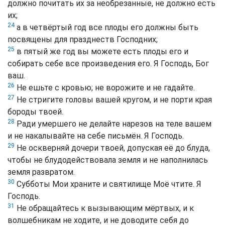
должно почитать их за необрезанные, не должно есть
их;
24
а в четвёртый год все плоды его должны быть
посвящены для празднеств Господних;
25
в пятый же год вы можете есть плоды его и
собирать себе все произведения его. Я Господь, Бог
ваш.
26
Не ешьте с кровью; не ворожите и не гадайте.
27
Не стригите головы вашей кругом, и не порти края
бороды твоей.
28
Ради умершего не делайте нарезов на теле вашем
и не накалывайте на себе письмён. Я Господь.
29
Не оскверняй дочери твоей, допуская её до блуда,
чтобы не блудодействовала земля и не наполнилась
земля развратом.
30
Субботы Мои храните и святилище Моё чтите. Я
Господь.
31
Не обращайтесь к вызывающим мёртвых, и к
волшебникам не ходите, и не доводите себя до