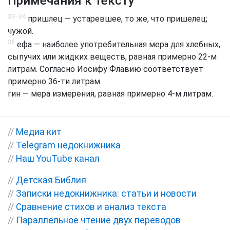
Примечания к тексту
33−34
пришлец — устаревшее, то же, что пришелец;
чужой.
36
ефа — наиболее употребительная мера для хлебных,
сыпучих или жидких веществ, равная примерно 22-м
литрам. Согласно Иосифу Флавию соответствует
примерно 36-ти литрам.
гин — мера измерения, равная примерно 4-м литрам.
//
Медиа кит
//
Telegram недокнижника
//
Наш YouTube канал
//
Детская Библия
//
Записки недокнижника: статьи и новости
//
Сравнение стихов и анализ текста
//
Параллельное чтение двух переводов