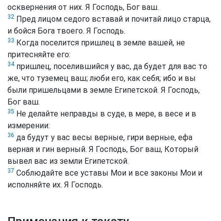
осквернения от них. Я Господь, Бог ваш.
32
Пред лицом седого вставай и почитай лицо старца,
и бойся Бога твоего. Я Господь.
33
Когда поселится пришлец в земле вашей, не
притесняйте его:
34
пришлец, поселившийся у вас, да будет для вас то
же, что туземец ваш; люби его, как себя; ибо и вы
были пришельцами в земле Египетской. Я Господь,
Бог ваш.
35
Не делайте неправды в суде, в мере, в весе и в
измерении:
36
да будут у вас весы верные, гири верные, ефа
верная и гин верный. Я Господь, Бог ваш, Который
вывел вас из земли Египетской.
37
Соблюдайте все уставы Мои и все законы Мои и
исполняйте их. Я Господь.