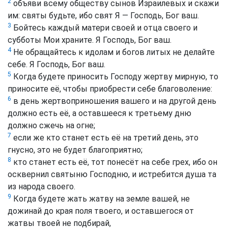
2
объяви всему обществу сынов Израилевых и скажи
им: святы будьте, ибо свят Я — Господь, Бог ваш.
3
Бойтесь каждый матери своей и отца своего и
субботы Мои храните. Я Господь, Бог ваш.
4
Не обращайтесь к идолам и богов литых не делайте
себе. Я Господь, Бог ваш.
5
Когда будете приносить Господу жертву мирную, то
приносите её, чтобы приобрести себе благоволение:
6
в день жертвоприношения вашего и на другой день
должно есть её, а оставшееся к третьему дню
должно сжечь на огне;
7
если же кто станет есть её на третий день, это
гнусно, это не будет благоприятно;
8
кто станет есть её, тот понесёт на себе грех, ибо он
осквернил святыню Господню, и истребится душа та
из народа своего.
9
Когда будете жать жатву на земле вашей, не
дожинай до края поля твоего, и оставшегося от
жатвы твоей не подбирай,