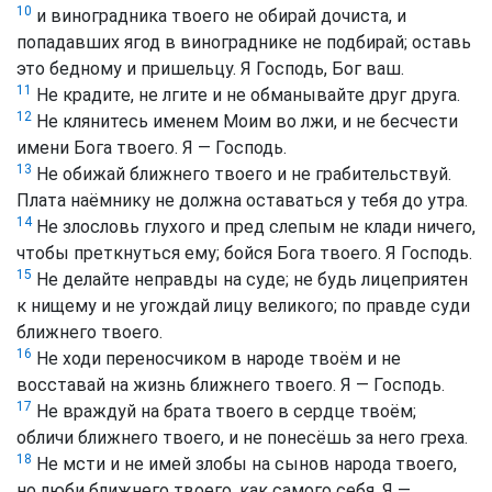
10
и виноградника твоего не обирай дочиста, и
попадавших ягод в винограднике не подбирай; оставь
это бедному и пришельцу. Я Господь, Бог ваш.
11
Не крадите, не лгите и не обманывайте друг друга.
12
Не клянитесь именем Моим во лжи, и не бесчести
имени Бога твоего. Я — Господь.
13
Не обижай ближнего твоего и не грабительствуй.
Плата наёмнику не должна оставаться у тебя до утра.
14
Не злословь глухого и пред слепым не клади ничего,
чтобы преткнуться ему; бойся Бога твоего. Я Господь.
15
Не делайте неправды на суде; не будь лицеприятен
к нищему и не угождай лицу великого; по правде суди
ближнего твоего.
16
Не ходи переносчиком в народе твоём и не
восставай на жизнь ближнего твоего. Я — Господь.
17
Не враждуй на брата твоего в сердце твоём;
обличи ближнего твоего, и не понесёшь за него греха.
18
Не мсти и не имей злобы на сынов народа твоего,
но люби ближнего твоего, как самого себя. Я —