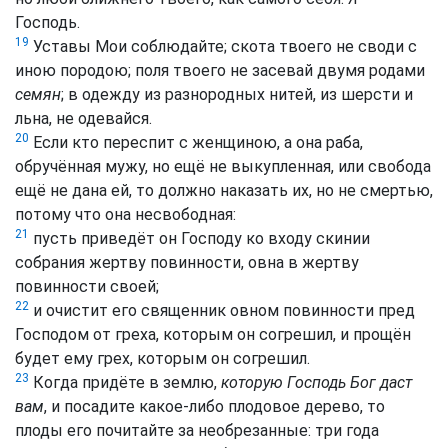
Господь.
19
Уставы Мои соблюдайте; скота твоего не своди с
иною породою; поля твоего не засевай двумя родами
семян
; в одежду из разнородных нитей, из шерсти и
льна, не одевайся.
20
Если кто переспит с женщиною, а она раба,
обручённая мужу, но ещё не выкупленная, или свобода
ещё не дана ей, то должно наказать их, но не смертью,
потому что она несвободная:
21
пусть приведёт он Господу ко входу скинии
собрания жертву повинности, овна в жертву
повинности своей;
22
и очистит его священник овном повинности пред
Господом от греха, которым он согрешил, и прощён
будет ему грех, которым он согрешил.
23
Когда придёте в землю,
которую Господь Бог даст
вам
, и посадите какое-либо плодовое дерево, то
плоды его почитайте за необрезанные: три года