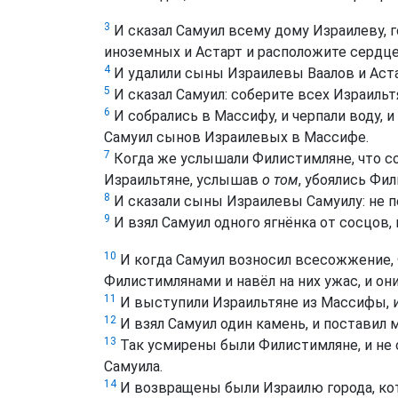
3
И сказал Самуил всему дому Израилеву, г
иноземных и Астарт и расположите сердце 
4
И удалили сыны Израилевы Ваалов и Аста
5
И сказал Самуил: соберите всех Израильтя
6
И собрались в Массифу, и черпали воду, и
Самуил сынов Израилевых в Массифе.
7
Когда же услышали Филистимляне, что со
Израильтяне, услышав
о том
, убоялись Фи
8
И сказали сыны Израилевы Самуилу: не пе
9
И взял Самуил одного ягнёнка от сосцов, 
10
И когда Самуил возносил всесожжение, 
Филистимлянами и навёл на них ужас, и о
11
И выступили Израильтяне из Массифы, и
12
И взял Самуил один камень, и поставил 
13
Так усмирены были Филистимляне, и не с
Самуила.
14
И возвращены были Израилю города, кото