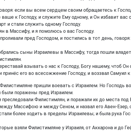
оворя: если вы всем сердцем своим обращаетесь к Господ
ваше к Господу, и служите Ему одному, и Он избавит вас 
рт и стали служить одному Господу.
н в Массифу, и я помолюсь о вас Господу.
 проливали пред Господом, и постились в тот день, говор
брались сыны Израилевы в Массифу, тогда пошли владет
листимлян.
реставай взывать о нас к Господу, Богу нашему, чтоб Он 
и принёс его во всесожжение Господу, и воззвал Самуил к 
Филистимляне пришли воевать с Израилем. Но Господь в
ни были поражены пред Израилем.
 преследовали Филистимлян, и поражали их до места под
между Массифою и между Сеном, и назвал его Авен-Езер, с
тали более ходить в пределы Израилевы; и была рука Гос
рые взяли Филистимляне у Израиля, от Аккарона и до Геф