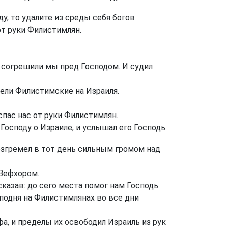
у, то удалите из среды себя богов
от руки Филистимлян.
я: согрешили мы пред Господом. И судил
ели Филистимские на Израиля.
спас нас от руки Филистимлян.
Господу о Израиле, и услышал его Господь.
озгремел в тот день сильным громом над
 Вефхором.
казав: до сего места помог нам Господь.
подня на Филистимлянах во все дни
а, и пределы их освободил Израиль из рук