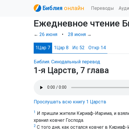
Библия
онлайн
Переводы
Ауд
Ежедневное чтение Б
←
26 июня
•
28 июня
→
1Цар 7
1Цар 8
Ис 52
Откр 14
Библия. Синодальный перевод
1-я Царств, 7 глава
Прослушать всю книгу 1 Царств
1
И пришли жители Кириаф-Иарима, и взяли к
хранил ковчег Господа.
2
С того дня, как остался ковчег в Кириаф