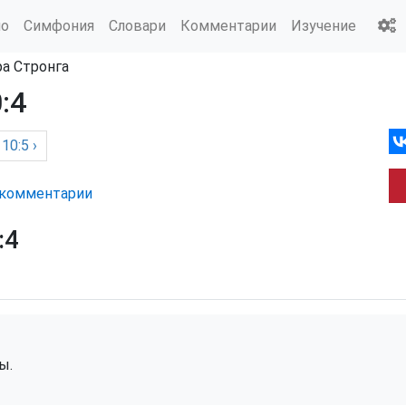
ио
Симфония
Словари
Комментарии
Изучение
ра Стронга
:4
10:5 ›
комм
ентарии
:4
ы.