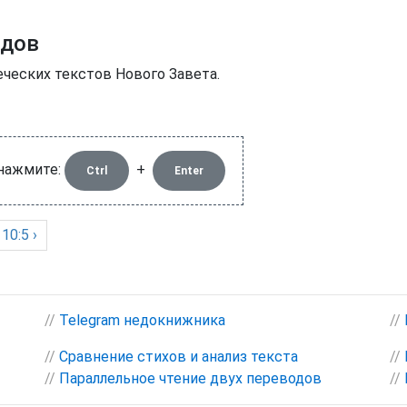
одов
еческих текстов Нового Завета.
 нажмите:
+
Ctrl
Enter
10:5 ›
//
Telegram недокнижника
//
//
Сравнение стихов и анализ текста
//
//
Параллельное чтение двух переводов
//