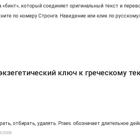
рода «бинт», который соединяет оригинальный текст и пер
ните по номеру Стронга. Наведение или клик по русском
экзегетический ключ к греческому те
ирать, отбирать, удалять.
Praes.
обозначает длительное дейс
8/2008