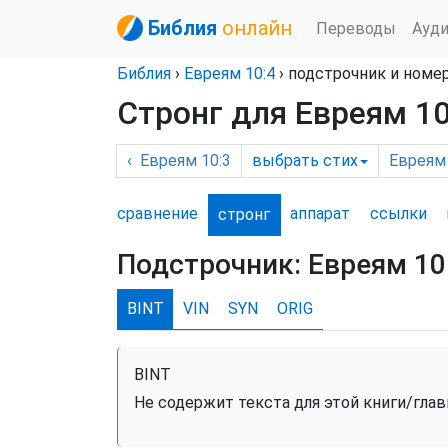
Библия
онлайн
Переводы
Ауд
Библия
›
Евреям
10:4
›
подстрочник и номе
Стронг для Евреям 10
‹
Евреям
10:3
выбрать
стих
Евреям
сравнение
аппарат
ссылки
стронг
Подстрочник:
Евреям 10
BINT
VIN
SYN
ORIG
BINT
Не содержит текста для этой книги/глав