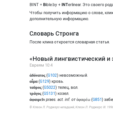
BINT =
B
ible.by +
INT
erlinear. Это своего 
Чтобы получить информацию о слове, клик
дополнительную информацию.
Словарь Стронга
После клика откроется словарная статья.
«Новый лингвистический и 
Евреям 10:4
(
G102
) невозможный.
ἀδύνατος
(
G129
) кровь.
αἷμα
(
G5022
) телец, вол.
ταῦρος
(
G5131
) козел.
τράγος
praes.
act.
inf.
от
(
G851
) заб
ἀφαιρεῖν
ἀφαιρέω
© Клеон Л. Роджерс-младший, Клеон Л. Роджерс III. 199