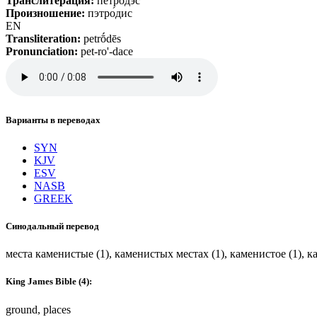
Транслитерация:
петродэс
Произношение:
пэтро́дис
EN
Transliteration:
petrṓdēs
Pronunciation:
pet-ro'-dace
Варианты в переводах
SYN
KJV
ESV
NASB
GREEK
Синодальный перевод
места каменистые (1), каменистых местах (1), каменистое (1), к
King James Bible (4):
ground, places