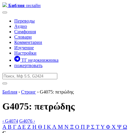
Библия
онлайн
Переводы
Аудио
Симфония
Словари
Комментарии
Изучение
Настройки
ТГ недокнижника
пожертвовать
Библия
›
Стронг
› G4075:
πετρώδης
G4075:
πετρώδης
‹ G4074
G4076 ›
Α
Β
Γ
Δ
Ε
Ζ
Η
Θ
Ι
Κ
Λ
Μ
Ν
Ξ
Ο
Π
Ρ
Σ
Τ
Υ
Φ
Χ
Ψ
Ω
G