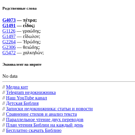
Родственные слова
G4073
—
πέτρα
;
G1491
—
εἶδος
;
G1126
—
γραώδης
;
G1497
—
εἴδωλον
;
G2264
—
Ἡρώδης
;
G2306
—
θειώδης
;
G5472
—
χαλκηδών
;
Эквивалент на иврите
No data
//
Медиа кит
//
Telegram недокнижника
//
Наш YouTube канал
//
Детская Библия
//
Записки недокнижника: статьи и новости
//
Сравнение стихов и анализ текста
//
Параллельное чтение двух переводов
//
План чтения Библии на каждый день
//
Бесплатно скачать Библию