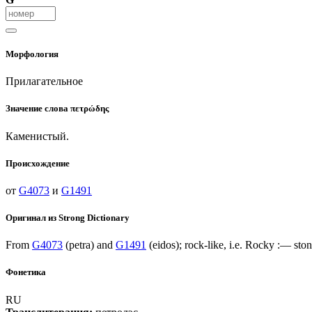
Морфология
Прилагательное
Значение слова
πετρώδης
Каменистый.
Происхождение
от
G4073
и
G1491
Оригинал из Strong Dictionary
From
G4073
(petra) and
G1491
(eidos); rock-like, i.e. Rocky :— ston
Фонетика
RU