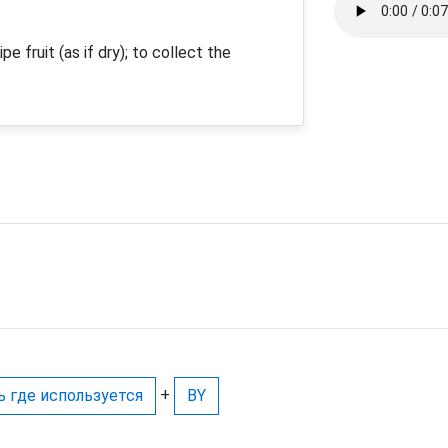
pe fruit (as if dry); to collect the
+
ь где используется
BY