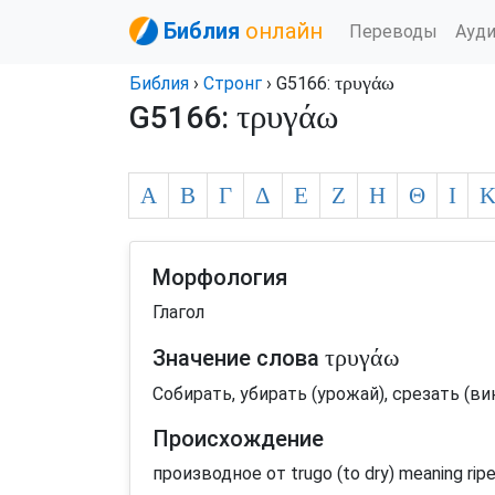
Библия
онлайн
Переводы
Ауд
τρυγάω
Библия
›
Стронг
› G5166:
τρυγάω
G5166:
Α
Β
Γ
Δ
Ε
Ζ
Η
Θ
Ι
Морфология
Глагол
τρυγάω
Значение слова
Собирать, убирать (урожай), срезать (ви
Происхождение
производное от trugo (to dry) meaning ripe