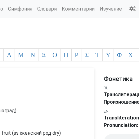
ио
Симфония
Словари
Комментарии
Изучение
Κ
Λ
Μ
Ν
Ξ
Ο
Π
Ρ
Σ
Τ
Υ
Φ
Χ
Фонетика
RU
Транслитерац
Произношение
ноград).
EN
Transliteration
Pronunciation:
 fruit (as iженский род dry)