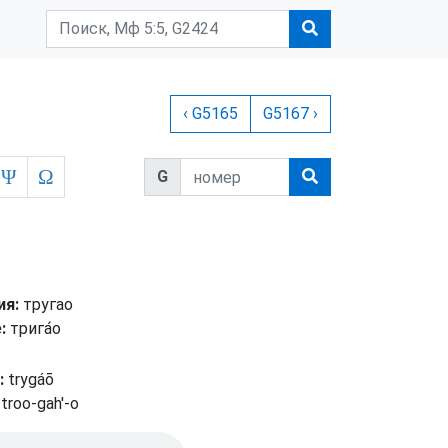
‹ G5165
G5167 ›
Ψ
Ω
G
ия:
тругао
:
трига́о
:
trygáō
troo-gah'-o