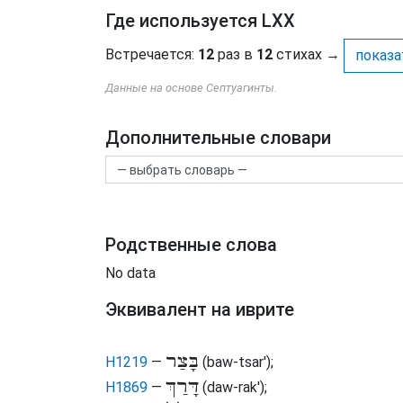
Где используется LXX
Встречается:
12
раз в
12
стихах
→
показа
Данные на основе Септуагинты.
Дополнительные словари
Родственные слова
No data
Эквивалент на иврите
בָּצַר
H1219
—
(baw-tsar')
;
דָּרַךְ
H1869
—
(daw-rak')
;