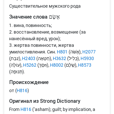
Существительное мужского рода
Значение слова
1. вина, повинность;
2. восстановление, возмещение (за
нанесённый вред, урон);
3. жертва повинности, жертва
умилостивления. Син.
H801
(אִֶֹשּׂה‎),
H2077
(ֶבַח‎z),
H2403
(חַטָּאָה‎),
H3632
(כָּלִיל‎),
H5930
(עוֹלָה‎),
H5262
(ֶסֶךְ‎n),
H8002
(שֶׂלֶם‎),
H8573
(תְּנוּפָה‎).
Происхождение
от (
H816
)
Оригинал из Strong Dictionary
From
H816
('asham); guilt; by implication, a