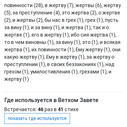
повинности (28), в жертву (7), жертвы (6), жертву
(5), за преступление (4), это жертва (2), о жертве
(2), и жертвы (2), бы нас в грех (1), грех (1), пусть
за вину (1), и за вину (1), и жертва (1), так и о
жертве (1), его в жертву (1), ибо сия жертва (1),
то в чем виновны (1), за вину (1), это (1), и всякая
жертва (1), их повинности (1), Ему жертву (1), они
какую жертву (1), Ему в жертву (1), за жертву о
преступлении (1), в своих беззакониях (1), над
грехом (1), умилостивления (1), грехами (1), и
жертву (1)
Где используется в Ветхом Завете
Встречается:
46
раз в
41
стихе
показать где используется