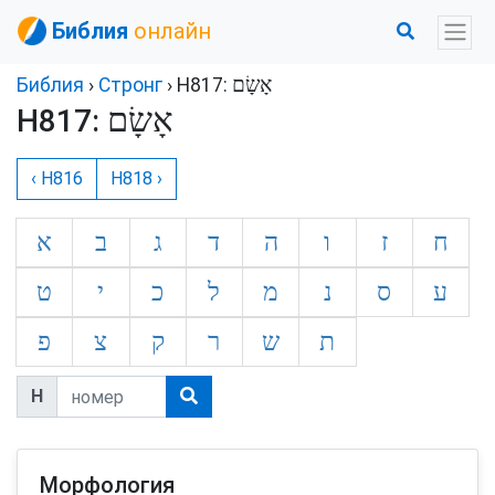
Библия
онлайн
Библия
›
Стронг
› H817:
H817:
‹ H816
H818 ›
ח
ז
ו
ה
ד
ג
ב
א
ע
ס
נ
מ
ל
כ
י
ט
ת
ש
ר
ק
צ
פ
H
Морфология