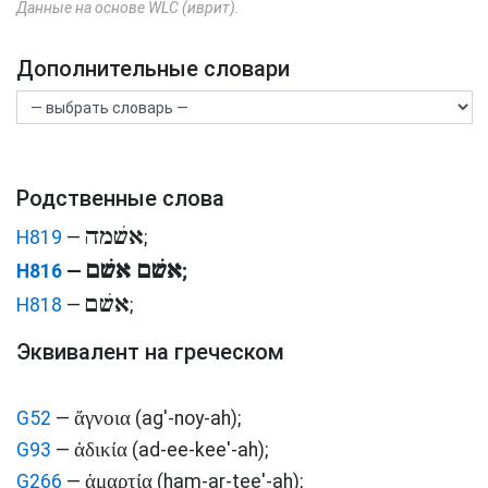
Данные на основе WLC (иврит).
Дополнительные словари
Родственные слова
אשׁמה
H819
—
;
אשׁם אשׁם
H816
—
;
אשׁם
H818
—
;
Эквивалент на греческом
ἄγνοια
G52
—
(ag'-noy-ah)
;
ἀδικία
G93
—
(ad-ee-kee'-ah)
;
ἁμαρτία
G266
—
(ham-ar-tee'-ah)
;