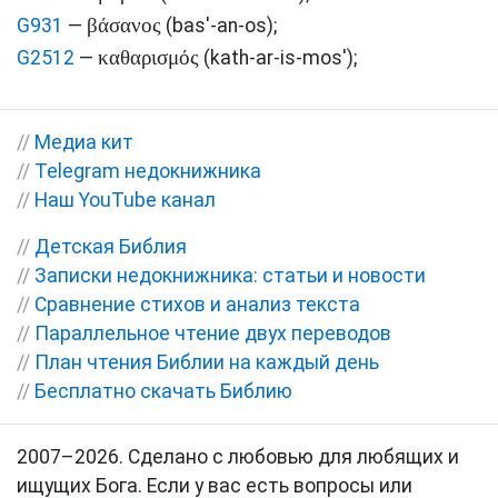
βάσανος
G931
—
(bas'-an-os)
;
καθαρισμός
G2512
—
(kath-ar-is-mos')
;
//
Медиа кит
//
Telegram недокнижника
//
Наш YouTube канал
//
Детская Библия
//
Записки недокнижника: статьи и новости
//
Сравнение стихов и анализ текста
//
Параллельное чтение двух переводов
//
План чтения Библии на каждый день
//
Бесплатно скачать Библию
2007–2026. Сделано с любовью для любящих и
ищущих Бога. Если у вас есть вопросы или