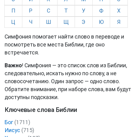
П
Р
С
Т
У
Ф
Х
Ц
Ч
Ш
Щ
Э
Ю
Я
Симфония помогает найти слово в переводе и
посмотреть все места Библии, где оно
встречается.
Важно
! Симфония — это список слов из Библии,
следовательно, искать нужно по слову, а не
словосочетанию. Один запрос — одно слово.
Обратите внимание, при наборе слова, вам будут
доступны подсказки.
Ключевые слова Библии
Бог
(1711)
Иисус
(715)