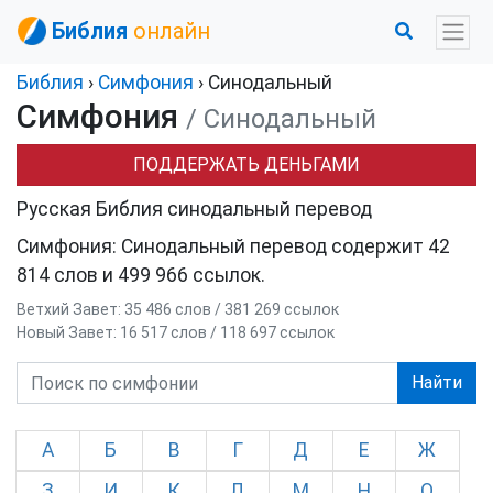
Библия
онлайн
Библия
›
Симфония
› Синодальный
Симфония
/ Синодальный
ПОДДЕРЖАТЬ ДЕНЬГАМИ
Русская Библия синодальный перевод
Симфония: Синодальный перевод содержит 42
814 слов и 499 966 ссылок.
Ветхий Завет: 35 486 слов / 381 269 ссылок
Новый Завет: 16 517 слов / 118 697 ссылок
Найти
А
Б
В
Г
Д
Е
Ж
З
И
К
Л
М
Н
О