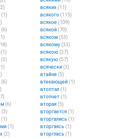
(2)
всяких
(11)
е
(1)
всякого
(115)
)
всякое
(109)
е
(6)
всякой
(70)
(1)
всяком
(53)
(18)
всякому
(33)
а
(1)
всякою
(27)
и
(3)
всякую
(57)
(1)
всячески
(3)
)
втайне
(5)
е
(6)
втекающей
(1)
)
втоптал
(1)
(7)
втопчет
(1)
ем
(6)
вторая
(5)
й
(3)
вторгается
(1)
я
(1)
вторгались
(1)
ями
(1)
вторгаясь
(1)
ях
(2)
вторглась
(1)