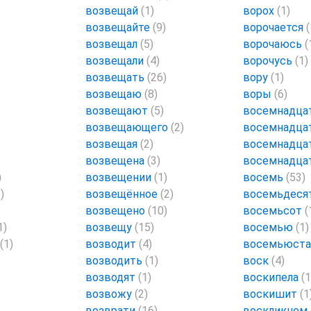
возвещай
(1)
ворох
(1)
возвещайте
(9)
ворочается
(
возвещал
(5)
ворочаюсь
(
возвещали
(4)
ворочусь
(1)
возвещать
(26)
вору
(1)
возвещаю
(8)
воры
(6)
возвещают
(5)
восемнадца
возвещающего
(2)
восемнадц
возвещая
(2)
восемнадц
возвещена
(3)
восемнадца
)
возвещении
(1)
восемь
(53)
)
возвещённое
(2)
восемьдеся
возвещено
(10)
восемьсот
(
1)
возвещу
(15)
восемью
(1)
(1)
возводит
(4)
восемьюст
возводить
(1)
воск
(4)
возводят
(1)
воскипела
(1
возвожу
(2)
воскишит
(1
возврати
(16)
воскликнем