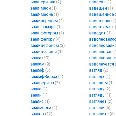
ваал-ермона
(2)
взвесят
(1)
ваал-меон
(1)
взвешен
(1)
ваал-меона
(1)
взвешенное
ваал-перацим
(4)
взвешены
(2
ваал-фамаре
(1)
взвешивает
ваал-фегором
(1)
взводит
(1)
ваал-фегору
(4)
взволновала
ваал-цефоном
(3)
взволновали
ваал-шалиши
(1)
взволнован
(
ваала
(30)
взволнованн
ваалам
(9)
взволнуется
ваалаф
(3)
взгляд
(2)
ваалаф-беера
(1)
взгляда
(1)
ваалверифа
(2)
взглядом
(1)
ваале
(1)
взгляду
(2)
ваали
(1)
взгляды
(1)
ваалис
(1)
взглянет
(2)
ваалмеона
(1)
взгляни
(6)
ваалов
(12)
взгляните
(5)