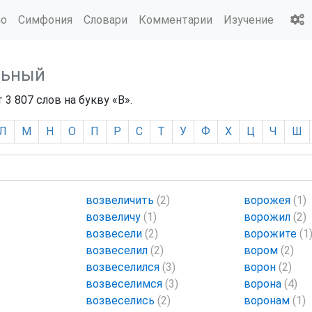
ио
Симфония
Словари
Комментарии
Изучение
льный
 807 слов на букву «В».
Л
М
Н
О
П
Р
С
Т
У
Ф
Х
Ц
Ч
Ш
возвеличить
(2)
ворожея
(1)
возвеличу
(1)
ворожил
(2)
возвесели
(2)
ворожите
(1
возвеселил
(2)
вором
(2)
возвеселился
(3)
ворон
(2)
возвеселимся
(3)
ворона
(4)
возвеселись
(2)
воронам
(1)