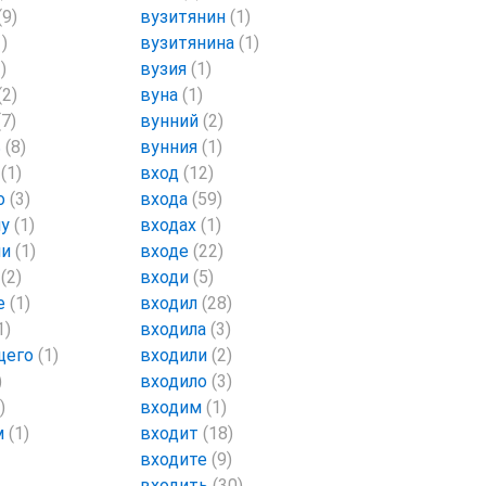
(9)
вузитянин
(1)
1)
вузитянина
(1)
)
вузия
(1)
(2)
вуна
(1)
(7)
вунний
(2)
ь
(8)
вунния
(1)
й
(1)
вход
(12)
о
(3)
входа
(59)
му
(1)
входах
(1)
ми
(1)
входе
(22)
т
(2)
входи
(5)
е
(1)
входил
(28)
1)
входила
(3)
щего
(1)
входили
(2)
)
входило
(3)
)
входим
(1)
м
(1)
входит
(18)
входите
(9)
входить
(30)