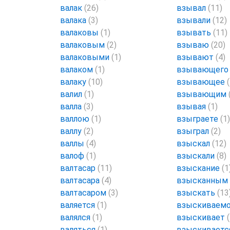
валак
(26)
взывал
(11)
валака
(3)
взывали
(12)
валаковы
(1)
взывать
(11)
валаковым
(2)
взываю
(20)
валаковыми
(1)
взывают
(4)
валаком
(1)
взывающег
валаку
(10)
взывающее
валил
(1)
взывающим
валла
(3)
взывая
(1)
валлою
(1)
взыграете
(1)
валлу
(2)
взыграл
(2)
валлы
(4)
взыскал
(12)
валоф
(1)
взыскали
(8)
валтасар
(11)
взыскание
(1
валтасара
(4)
взысканным
валтасаром
(3)
взыскать
(13
валяется
(1)
взыскиваем
валялся
(1)
взыскивает
валяться
(1)
взыскивает