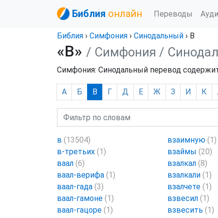
Библия
онлайн
Переводы
Ауд
Библия
›
Симфония
›
Синодальный
› В
«В»
/ Симфония
/ Синода
Симфония: Синодальный перевод содержит 3
А
Б
В
Г
Д
Е
Ж
З
И
К
в
(13504)
взаимную
(1)
в-третьих
(1)
взаймы
(20)
ваал
(6)
взалкал
(8)
ваал-верифа
(1)
взалкали
(1)
ваал-гада
(3)
взалчете
(1)
ваал-гамоне
(1)
взвесил
(1)
ваал-гацоре
(1)
взвесить
(1)