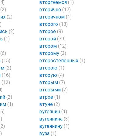
(4)
вторгнемся
(1)
т
(2)
вторично
(17)
щих
(2)
вторичном
(1)
)
второго
(18)
ись
(2)
второе
(9)
сь
(1)
второй
(79)
втором
(12)
т
(6)
второму
(3)
е
(15)
второстепенных
(1)
ем
(2)
второю
(1)
и
(16)
вторую
(4)
я
(12)
вторым
(7)
4)
вторыми
(2)
ший
(2)
втрое
(1)
шим
(1)
втуне
(2)
25)
вугеянин
(1)
2)
вугеянина
(3)
(2)
вугеянину
(1)
)
вуза
(1)