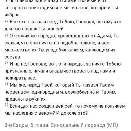
властелином над всеми Твоими тварями и от
которого происходим все мы и народ, который Ты
избрал.
55
Все это сказал я пред Тобою, Господи, потому что
для нас создал Ты век сей.
56
О прочих же народах, происшедших от Адама, Ты
сказал, что они ничто, но подобны слюне, и все
множество их Ты уподобил каплям, каплющим из
сосуда.
57
И ныне, Господи, вот, эти народы, за ничто Тобою
признанные, начали владычествовать над нами и
пожирать нас.
58
Мы же, народ Твой, который Ты назвал Твоим
первенцем, единородным, возлюбленным Твоим,
преданы в руки их.
59
Если для нас создан век сей, то почему не получаем
мы наследия с веком? И доколе это?
3-я Ездры, 6 глава. Синодальный перевод (МП)