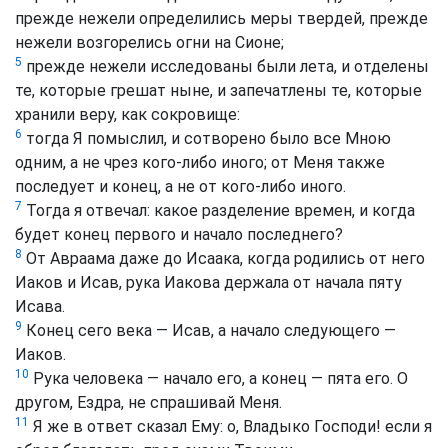
прежде нежели определились меры твердей, прежде
нежели возгорелись огни на Сионе;
5
прежде нежели исследованы были лета, и отделены
те, которые грешат ныне, и запечатлены те, которые
хранили веру, как сокровище:
6
тогда Я помыслил, и сотворено было все Мною
одним, а не чрез кого-либо иного; от Меня также
последует и конец, а не от кого-либо иного.
7
Тогда я отвечал: какое разделение времен, и когда
будет конец первого и начало последнего?
8
От Авраама даже до Исаака, когда родились от него
Иаков и Исав, рука Иакова держала от начала пяту
Исава.
9
Конец сего века — Исав, а начало следующего —
Иаков.
10
Рука человека — начало его, а конец — пята его. О
другом, Ездра, не спрашивай Меня.
11
Я же в ответ сказал Ему: о, Владыко Господи! если я