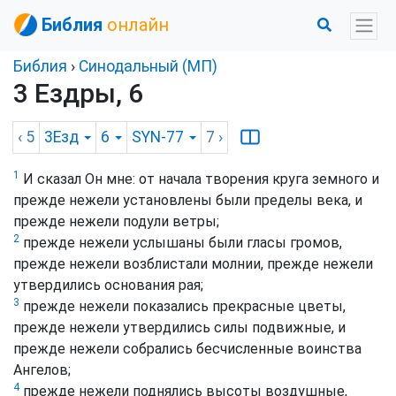
Библия
онлайн
Библия
›
Синодальный (МП)
3 Ездры, 6
‹ 5
3Езд
6
SYN-77
7
›
1
И сказал Он мне: от начала творения круга земного и
прежде нежели установлены были пределы века, и
прежде нежели подули ветры;
2
прежде нежели услышаны были гласы громов,
прежде нежели возблистали молнии, прежде нежели
утвердились основания рая;
3
прежде нежели показались прекрасные цветы,
прежде нежели утвердились силы подвижные, и
прежде нежели собрались бесчисленные воинства
Ангелов;
4
прежде нежели поднялись высоты воздушные,