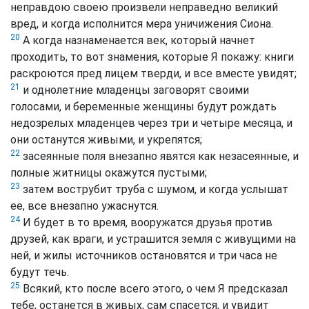
неправдою своею произвели неправедно великий
вред, и когда исполнится мера уничижения Сиона.
20
А когда назнаменается век, который начнет
проходить, то вот знамения, которые Я покажу: книги
раскроются пред лицем тверди, и все вместе увидят;
21
и однолетние младенцы заговорят своими
голосами, и беременные женщины будут рождать
недозрелых младенцев через три и четыре месяца, и
они останутся живыми, и укрепятся;
22
засеянные поля внезапно явятся как незасеянные, и
полные житницы окажутся пустыми;
23
затем вострубит труба с шумом, и когда услышат
ее, все внезапно ужаснутся.
24
И будет в то время, вооружатся друзья против
друзей, как враги, и устрашится земля с живущими на
ней, и жилы источников остановятся и три часа не
будут течь.
25
Всякий, кто после всего этого, о чем Я предсказал
тебе, останется в живых, сам спасется, и увидит