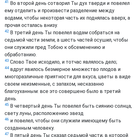
41
Во второй день сотворил Ты дух тверди и повелел
ему отделить и произвести разделение между
водами, чтобы некоторая часть их поднялась вверх, а
прочая осталась внизу.
42
В третий день Ты повелел водам собраться на
седьмой части земли, а шесть частей осушил, чтобы
они служили пред Тобою к обсеменению и
обработанию.
43
Слово Твое исходило, и тотчас являлось дело;
44
вдруг явилось безмерное множество плодов и
многоразличные приятности для вкуса, цветы в виде
своем неизменные, с запахом, несказанно
благоуханным: все это совершено было в третий
день.
45
В четвертый день Ты повелел быть сиянию солнца,
свету луны, расположению звезд
46
и повелел, чтобы они служили имеющему быть
созданным человеку.
47
В пятый день Ты сказал седьмой части, в которой