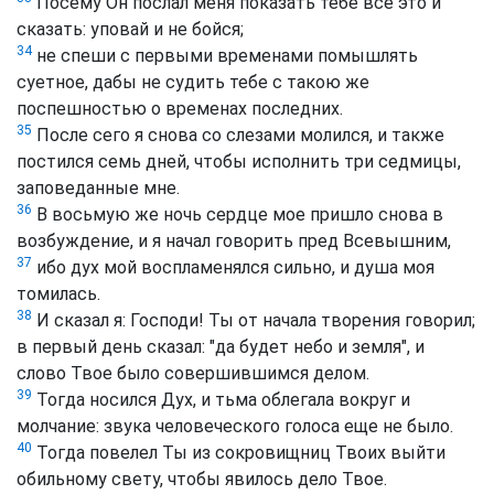
Посему Он послал меня показать тебе все это и
сказать: уповай и не бойся;
34
не спеши с первыми временами помышлять
суетное, дабы не судить тебе с такою же
поспешностью о временах последних.
35
После сего я снова со слезами молился, и также
постился семь дней, чтобы исполнить три седмицы,
заповеданные мне.
36
В восьмую же ночь сердце мое пришло снова в
возбуждение, и я начал говорить пред Всевышним,
37
ибо дух мой воспламенялся сильно, и душа моя
томилась.
38
И сказал я: Господи! Ты от начала творения говорил;
в первый день сказал: "да будет небо и земля", и
слово Твое было совершившимся делом.
39
Тогда носился Дух, и тьма облегала вокруг и
молчание: звука человеческого голоса еще не было.
40
Тогда повелел Ты из сокровищниц Твоих выйти
обильному свету, чтобы явилось дело Твое.