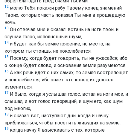
обрел благодать пред очами Твоими,
12
молю Тебя, покажи рабу Твоему конец знамений
Твоих, которых часть показал Ты мне в прошедшую
ночь.
13
Он отвечал мне и сказал: встань на ноги твои, и
слушай голос, исполненный шума,
14
и будет как бы землетрясение, но место, на
котором ты стоишь, не поколеблется.
15
Посему, когда будет говорить, ты не ужасайся; ибо
о конце будет слово, и основания земли разумеются.
16
А как речь идет о них самих, то земля вострепещет
и поколеблется, ибо знает, что конец их должен
измениться.
17
И было, когда я услышал голос, встал на ноги мои, и
слышал, и вот голос говорящий, и шум его, как шум
вод многих,
18
и сказал: вот, наступают дни, когда Я начну
приближаться, чтобы посетить живущих на земле,
19
когда начну Я взыскивать с тех, которые