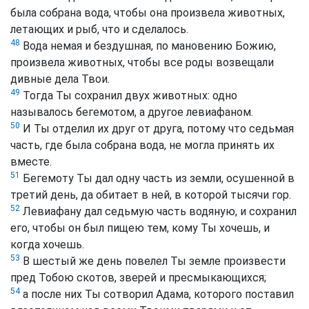
была собрана вода, чтобы она произвела животных,
летающих и рыб, что и сделалось.
48
Вода немая и бездушная, по мановению Божию,
произвела животных, чтобы все роды возвещали
дивные дела Твои.
49
Тогда Ты сохранил двух животных: одно
называлось бегемотом, а другое левиафаном.
50
И Ты отделил их друг от друга, потому что седьмая
часть, где была собрана вода, не могла принять их
вместе.
51
Бегемоту Ты дал одну часть из земли, осушенной в
третий день, да обитает в ней, в которой тысячи гор.
52
Левиафану дал седьмую часть водяную, и сохранил
его, чтобы он был пищею тем, кому Ты хочешь, и
когда хочешь.
53
В шестый же день повелел Ты земле произвести
пред Тобою скотов, зверей и пресмыкающихся;
54
а после них Ты сотворил Адама, которого поставил