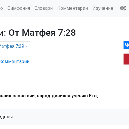
ио
Симфония
Словари
Комментарии
Изучение
: От Матфея 7:28
Матфея
7:29 ›
комм
ентарии
нчил слова сии, народ дивился учению Его,
йдены.