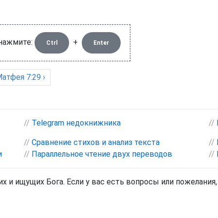
 нажмите:
+
Ctrl
Enter
Матфея
7:29 ›
//
Telegram недокнижника
//
//
Сравнение стихов и анализ текста
//
и
//
Параллельное чтение двух переводов
//
х и ищущих Бога. Если у вас есть вопросы или пожелания