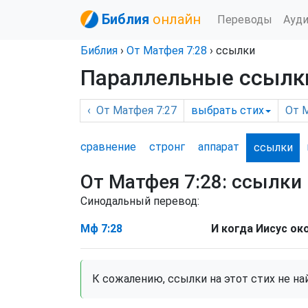
Библия
онлайн
Переводы
Ауд
Библия
›
От Матфея
7:28
› ссылки
Параллельные ссылки
‹
От Матфея
7:27
выбрать
стих
От 
сравнение
стронг
аппарат
ссылки
От Матфея 7:28:
ссылки
Синодальный перевод:
Мф 7:28
И когда Иисус око
К сожалению, ссылки на этот стих не на