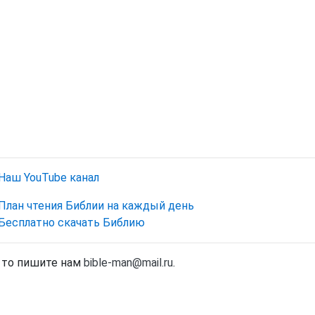
Наш YouTube канал
План чтения Библии на каждый день
Бесплатно скачать Библию
, то пишите нам
bible-man@mail.ru
.