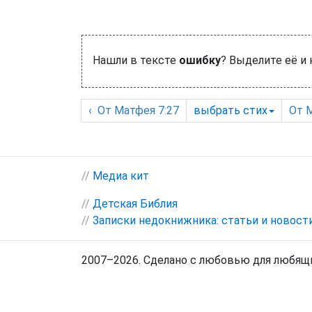
Нашли в тексте
ошибку
? Выделите её и
‹
От Матфея
7:27
выбрать
стих
От 
//
Медиа кит
//
Детская Библия
//
Записки недокнижника: статьи и новост
2007–2026. Сделано с любовью для любящи