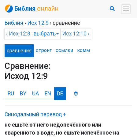
Библия
онлайн
Библия
›
Исх
12:9
› сравнение
‹
Исх
12:8
выбрать
Исх
12:10 ›
стронг
ссылки
комм
сравнение
Сравнение:
Исход 12:9
RU
BY
UA
EN
DE
Синодальный перевод
+
не ешьте от него недопечённого или
сваренного в воде, но ешьте испечённое на