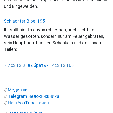
und Eingeweiden.
Schlachter Bibel 1951
Ihr sollt nichts davon roh essen, auch nicht im
Wasser gesotten, sondern nur am Feuer gebraten,
sein Haupt samt seinen Schenkeln und den innern
Teilen;
‹
Исх
12:8
выбрать
Исх
12:10 ›
//
Медиа кит
//
Telegram недокнижника
//
Наш YouTube канал