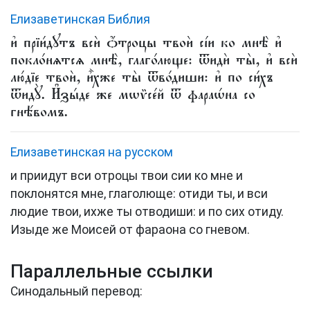
Елизаветинская Библия
и҆ прїи́дꙋтъ всѝ ѻ҆́троцы твоѝ сі́и ко мнѣ̀ и҆
покло́нѧтсѧ мнѣ̀, глаго́люще: ѿидѝ ты̀, и҆ всѝ
лю́дїе твоѝ, и҆̀хже ты̀ ѿво́диши: и҆ по си́хъ
ѿидꙋ̀. И҆зы́де же мѡѷсе́й ѿ фараѡ́на со
гнѣ́вомъ.
Елизаветинская на русском
и приидут вси отроцы твои сии ко мне и
поклонятся мне, глаголюще: отиди ты, и вси
людие твои, ихже ты отводиши: и по сих отиду.
Изыде же Моисей от фараона со гневом.
Параллельные ссылки
Синодальный перевод: