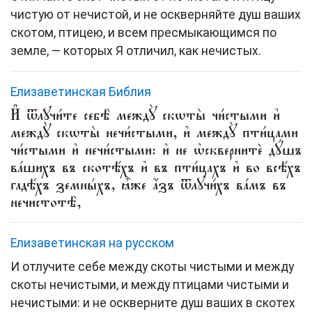
чистую от нечистой, и не оскверняйте душ ваших
скотом, птицею, и всем пресмыкающимся по
земле, — которых Я отличил, как нечистых.
Елизаветинская Библия
И҆ ѿлꙋчи́те себѣ̀ междꙋ̀ скѡты̀ чи́стыми и҆
междꙋ̀ скѡты̀ нечи́стыми, и҆ междꙋ̀ пти́цами
чи́стыми и҆ нечи́стыми: и҆ не ѡ҆сквернитѐ дꙋ́шъ
ва́шихъ въ скотѣ́хъ и҆ въ пти́цахъ и҆ во всѣ́хъ
гадѣ́хъ земны́хъ, ꙗ҆̀же а҆́зъ ѿлꙋчи́хъ ва́мъ въ
нечистотѣ̀,
Елизаветинская на русском
И отлучите себе между скоты чистыми и между
скоты нечистыми, и между птицами чистыми и
нечистыми: и не оскверните душ ваших в скотех