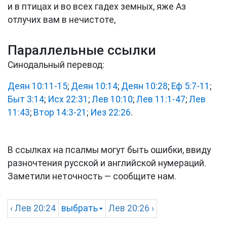
и в птицах и во всех гадех земных, яже Аз
отлучих вам в нечистоте,
Параллельные ссылки
Синодальный перевод:
Деян 10:11-15
;
Деян 10:14
;
Деян 10:28
;
Еф 5:7-11
;
Быт 3:14
;
Исх 22:31
;
Лев 10:10
;
Лев 11:1-47
;
Лев
11:43
;
Втор 14:3-21
;
Иез 22:26
.
В ссылках на псалмы могут быть ошибки, ввиду
разночтения русской и английской нумераций.
Заметили неточность — сообщите нам.
‹
Лев
20:24
выбрать
Лев
20:26 ›