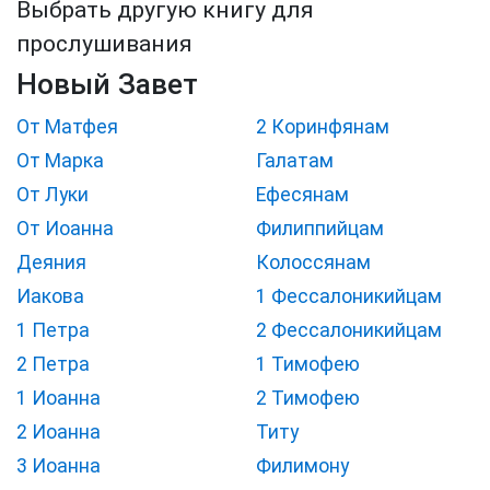
Выбрать другую книгу для
прослушивания
Новый Завет
От Матфея
2 Коринфянам
От Марка
Галатам
От Луки
Ефесянам
От Иоанна
Филиппийцам
Деяния
Колоссянам
Иакова
1 Фессалоникийцам
1 Петра
2 Фессалоникийцам
2 Петра
1 Тимофею
1 Иоанна
2 Тимофею
2 Иоанна
Титу
3 Иоанна
Филимону