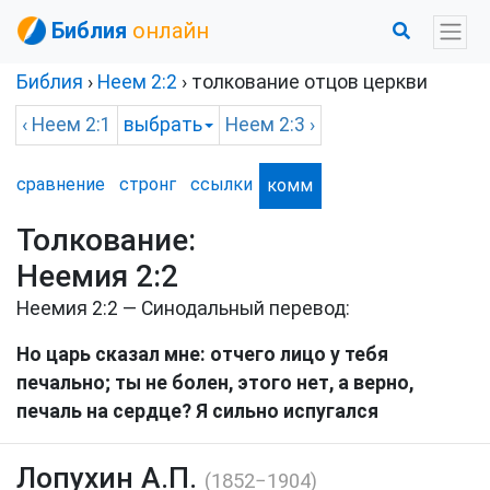
Библия
онлайн
Библия
›
Неем
2:2
› толкование отцов церкви
‹
Неем
2:1
выбрать
Неем
2:3 ›
сравнение
стронг
ссылки
комм
Толкование:
Неемия 2:2
Неемия 2:2 — Синодальный перевод:
Но царь сказал мне: отчего лицо у тебя
печально; ты не болен, этого нет, а верно,
печаль на сердце? Я сильно испугался
Лопухин А.П.
(1852−1904)