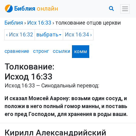
Библия
онлайн
Библия
›
Исх
16:33
› толкование отцов церкви
‹
Исх
16:32
выбрать
Исх
16:34 ›
сравнение
стронг
ссылки
комм
Толкование:
Исход 16:33
Исход 16:33 — Синодальный перевод:
И сказал Моисей Аарону: возьми один сосуд, и
положи в него полный гомор манны, и поставь
его пред Господом, для хранения в роды ваши.
Кирилл Александрийский