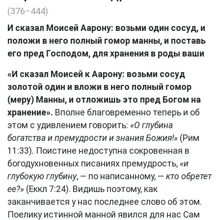
(376−444)
И сказал Моисей Аарону: возьми один сосуд, и
положи в него полный гомор манны, и поставь
его пред Господом, для хранения в роды ваши
«И сказал Моисей к Аарону: возьми сосуд
золотой один и вложи в него полный гомор
(меру) Манны, и отложишь это пред Богом на
хранение».
Вполне благовременно теперь и об
этом с удивлением говорить:
«О глубина
богатства и премудрости и знания Божия!»
(Рим
11:33). Поистине недоступна сокровенная в
богодухновенных писаниях премудрость,
«и
глубокую глубину
, — по написанному, —
кто обретет
ее?»
(Еккл 7:24). Видишь поэтому, как
заканчивается у нас последнее слово об этом.
Поелику истинной манной явился для нас Сам