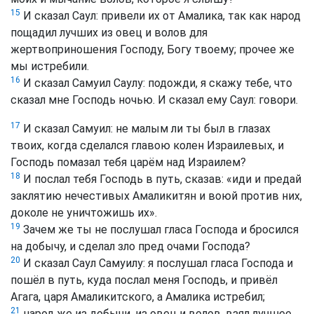
15
И сказал Саул: привели их от Амалика, так как народ
пощадил лучших из овец и волов для
жертвоприношения Господу, Богу твоему; прочее же
мы истребили.
16
И сказал Самуил Саулу: подожди, я скажу тебе, что
сказал мне Господь ночью. И сказал ему Саул: говори.
17
И сказал Самуил: не малым ли ты был в глазах
твоих, когда сделался главою колен Израилевых, и
Господь помазал тебя царём над Израилем?
18
И послал тебя Господь в путь, сказав: «иди и предай
заклятию нечестивых Амаликитян и воюй против них,
доколе не уничтожишь их».
19
Зачем же ты не послушал гласа Господа и бросился
на добычу, и сделал зло пред очами Господа?
20
И сказал Саул Самуилу: я послушал гласа Господа и
пошёл в путь, куда послал меня Господь, и привёл
Агага, царя Амаликитского, а Амалика истребил;
21
народ же из добычи, из овец и волов, взял лучшее