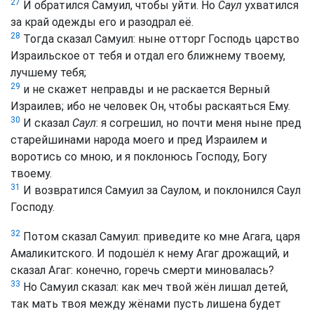
27
И обратился Самуил, чтобы уйти. Но
Саул
ухватился
за край одежды его и разодрал её.
28
Тогда сказал Самуил: ныне отторг Господь царство
Израильское от тебя и отдал его ближнему твоему,
лучшему тебя;
29
и не скажет неправды и не раскается Верный
Израилев; ибо не человек Он, чтобы раскаяться Ему.
30
И сказал
Саул
: я согрешил, но почти меня ныне пред
старейшинами народа моего и пред Израилем и
воротись со мною, и я поклонюсь Господу, Богу
твоему.
31
И возвратился Самуил за Саулом, и поклонился Саул
Господу.
32
Потом сказал Самуил: приведите ко мне Агага, царя
Амаликитского. И подошёл к нему Агаг дрожащий, и
сказал Агаг: конечно, горечь смерти миновалась?
33
Но Самуил сказал: как меч твой жён лишал детей,
так мать твоя между жёнами пусть лишена будет