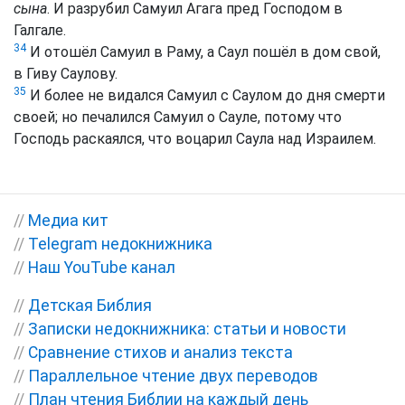
сына
. И разрубил Самуил Агага пред Господом в
Галгале.
34
И отошёл Самуил в Раму, а Саул пошёл в дом свой,
в Гиву Саулову.
35
И более не видался Самуил с Саулом до дня смерти
своей; но печалился Самуил о Сауле, потому что
Господь раскаялся, что воцарил Саула над Израилем.
//
Медиа кит
//
Telegram недокнижника
//
Наш YouTube канал
//
Детская Библия
//
Записки недокнижника: статьи и новости
//
Сравнение стихов и анализ текста
//
Параллельное чтение двух переводов
//
План чтения Библии на каждый день