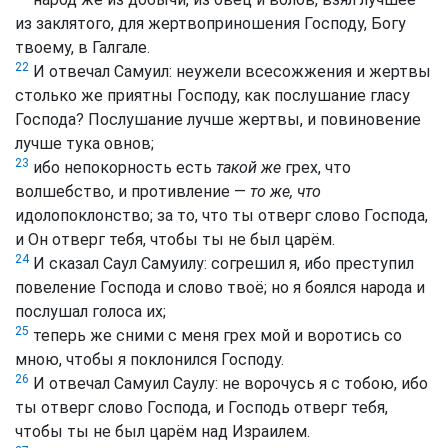
из заклятого, для жертвоприношения Господу, Богу
твоему, в Галгале.
22
И отвечал Самуил: неужели всесожжения и жертвы
столько же приятны Господу, как послушание гласу
Господа? Послушание лучше жертвы, и повиновение
лучше тука овнов;
23
ибо непокорность есть
такой же
грех, что
волшебство, и противление —
то же, что
идолопоклонство; за то, что ты отверг слово Господа,
и Он отверг тебя, чтобы ты не был царём.
24
И сказал Саул Самуилу: согрешил я, ибо преступил
повеление Господа и слово твоё; но я боялся народа и
послушал голоса их;
25
теперь же сними с меня грех мой и воротись со
мною, чтобы я поклонился Господу.
26
И отвечал Самуил Саулу: не ворочусь я с тобою, ибо
ты отверг слово Господа, и Господь отверг тебя,
чтобы ты не был царём над Израилем.