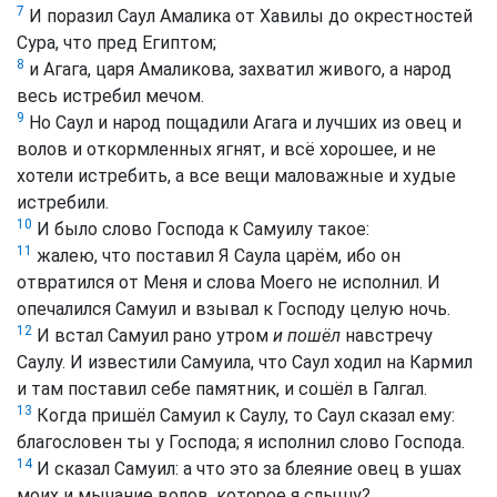
7
И поразил Саул Амалика от Хавилы до окрестностей
Сура, что пред Египтом;
8
и Агага, царя Амаликова, захватил живого, а народ
весь истребил мечом.
9
Но Саул и народ пощадили Агага и лучших из овец и
волов и откормленных ягнят, и всё хорошее, и не
хотели истребить, а все вещи маловажные и худые
истребили.
10
И было слово Господа к Самуилу такое:
11
жалею, что поставил Я Саула царём, ибо он
отвратился от Меня и слова Моего не исполнил. И
опечалился Самуил и взывал к Господу целую ночь.
12
И встал Самуил рано утром
и пошёл
навстречу
Саулу. И известили Самуила, что Саул ходил на Кармил
и там поставил себе памятник, и сошёл в Галгал.
13
Когда пришёл Самуил к Саулу, то Саул сказал ему:
благословен ты у Господа; я исполнил слово Господа.
14
И сказал Самуил: а что это за блеяние овец в ушах
моих и мычание волов, которое я слышу?