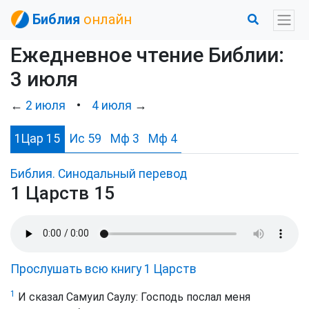
Библия
онлайн
Ежедневное чтение Библии:
3 июля
←
2 июля
•
4 июля
→
1Цар 15
Ис 59
Мф 3
Мф 4
Библия. Синодальный перевод
1 Царств 15
Прослушать всю книгу 1 Царств
1
И сказал Самуил Саулу: Господь послал меня