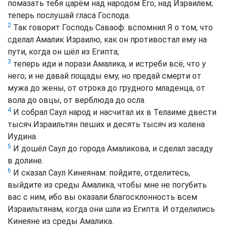
помазать тебя царём над народом Его, над Израилем;
теперь послушай гласа Господа.
2
Так говорит Господь Саваоф: вспомнил Я о том, что
сделал Амалик Израилю, как он противостал ему на
пути, когда он шёл из Египта;
3
теперь иди и порази Амалика, и истреби всё, что у
него; и не давай пощады ему, но предай смерти от
мужа до жены, от отрока до грудного младенца, от
вола до овцы, от верблюда до осла.
4
И собрал Саул народ и насчитал их в Телаиме двести
тысяч Израильтян пеших и десять тысяч из колена
Иудина.
5
И дошёл Саул до города Амаликова, и сделал засаду
в долине.
6
И сказал Саул Кинеянам: пойдите, отделитесь,
выйдите из среды Амалика, чтобы мне не погубить
вас с ним, ибо вы оказали благосклонность всем
Израильтянам, когда они шли из Египта. И отделились
Кинеяне из среды Амалика.