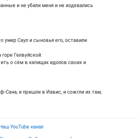
анные и не убили меня и не издевались
о умер Саул и сыновья его, оставили
 горе Гелвуйской.
тить о сём в капищах идолов своих и
ф-Сана, и пришли в Иавис, и сожгли их там;
Наш YouTube канал