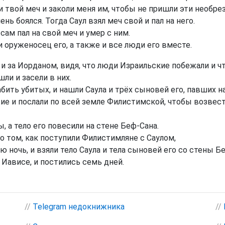
 твой меч и заколи меня им, чтобы не пришли эти необрез
нь боялся. Тогда Саул взял меч свой и пал на него.
сам пал на свой меч и умер с ним.
 и оруженосец его, а также и все люди его вместе.
 за Иорданом, видя, что люди Израильские побежали и чт
ли и засели в них.
ить убитых, и нашли Саула и трёх сыновей его, павших на
ужие и послали по всей земле Филистимской, чтобы возвес
 а тело его повесили на стене Беф-Сана.
 том, как поступили Филистимляне с Саулом,
 ночь, и взяли тело Саула и тела сыновей его со стены Бе
в Иависе, и постились семь дней.
//
Telegram недокнижника
//