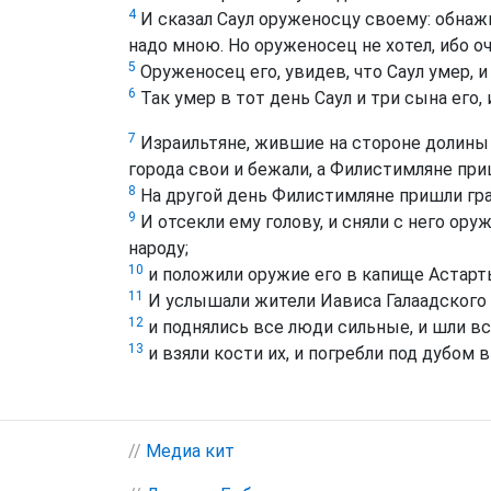
4
И сказал Саул оруженосцу своему: обнажи
надо мною. Но оруженосец не хотел, ибо оче
5
Оруженосец его, увидев, что Саул умер, и 
6
Так умер в тот день Саул и три сына его,
7
Израильтяне, жившие на стороне долины и
города свои и бежали, а Филистимляне приш
8
На другой день Филистимляне пришли граб
9
И отсекли ему голову, и сняли с него ор
народу;
10
и положили оружие его в капище Астарты,
11
И услышали жители Иависа Галаадского о
12
и поднялись все люди сильные, и шли всю
13
и взяли кости их, и погребли под дубом 
//
Медиа кит