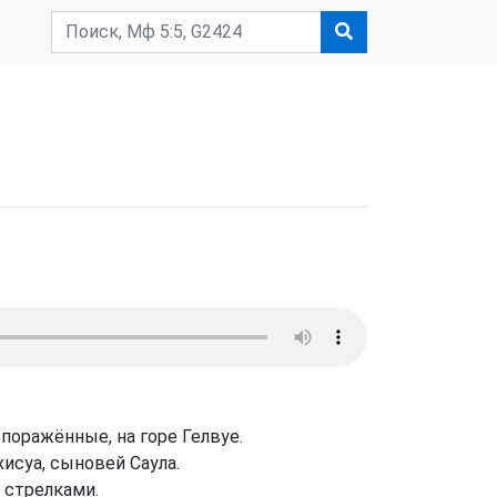
поражённые, на горе Гелвуе.
исуа, сыновей Саула.
л стрелками.