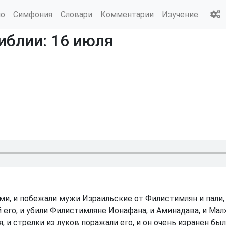
ио
Симфония
Словари
Комментарии
Изучение
иблии: 16 июля
и, и побежали мужи Израильские от Филистимлян и пали, 
его, и убили Филистимляне Ионафана, и Аминадава, и Малх
 и стрелки из луков поражали его, и он очень изранен бы