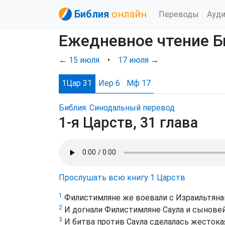
Библия
онлайн
Переводы
Ауд
Ежедневное чтение Б
←
15 июля
•
17 июля
→
1Цар 31
Иер 6
Мф 17
Библия. Синодальный перевод
1-я Царств, 31 глава
Прослушать всю книгу 1 Царств
1
Филистимляне же воевали с Израильтянам
2
И догнали Филистимляне Саула и сыновей 
3
И битва против Саула сделалась жестокая,