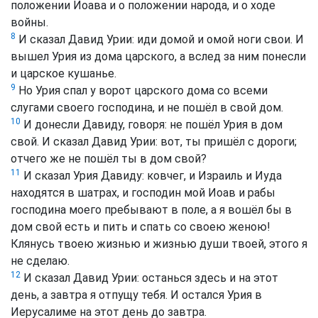
положении Иоава и о положении народа, и о ходе
войны.
8
И сказал Давид Урии: иди домой и омой ноги свои. И
вышел Урия из дома царского, а вслед за ним понесли
и царское кушанье.
9
Но Урия спал у ворот царского дома со всеми
слугами своего господина, и не пошёл в свой дом.
10
И донесли Давиду, говоря: не пошёл Урия в дом
свой. И сказал Давид Урии: вот, ты пришёл с дороги;
отчего же не пошёл ты в дом свой?
11
И сказал Урия Давиду: ковчег, и Израиль и Иуда
находятся в шатрах, и господин мой Иоав и рабы
господина моего пребывают в поле, а я вошёл бы в
дом свой есть и пить и спать со своею женою!
Клянусь твоею жизнью и жизнью души твоей, этого я
не сделаю.
12
И сказал Давид Урии: останься здесь и на этот
день, а завтра я отпущу тебя. И остался Урия в
Иерусалиме на этот день до завтра.