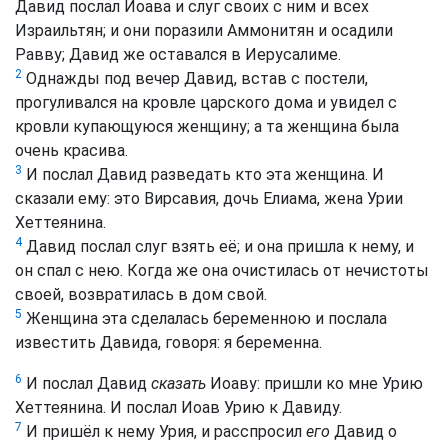
Давид послал Иоава и слуг своих с ним и всех
Израильтян; и они поразили Аммонитян и осадили
Равву; Давид же оставался в Иерусалиме.
2
Однажды под вечер Давид, встав с постели,
прогуливался на кровле царского дома и увидел с
кровли купающуюся женщину; а та женщина была
очень красива.
3
И послал Давид разведать кто эта женщина. И
сказали ему: это Вирсавия, дочь Елиама, жена Урии
Хеттеянина.
4
Давид послал слуг взять её; и она пришла к нему, и
он спал с нею. Когда же она очистилась от нечистоты
своей, возвратилась в дом свой.
5
Женщина эта сделалась беременною и послала
известить Давида, говоря: я беременна.
6
И послал Давид
сказать
Иоаву: пришли ко мне Урию
Хеттеянина. И послал Иоав Урию к Давиду.
7
И пришёл к нему Урия, и расспросил
его
Давид о