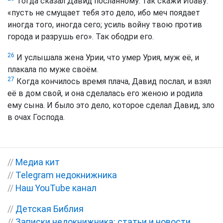
Тогда сказал Давид посланному: так скажи Иоаву:
«пусть не смущает тебя это дело, ибо меч поядает
иногда того, иногда сего; усиль войну твою против
города и разрушь его». Так ободри его.
26
И услышала жена Урии, что умер Урия, муж её, и
плакала по муже своём.
27
Когда кончилось время плача, Давид послал, и взял
её в дом свой, и она сделалась его женою и родила
ему сына. И было это дело, которое сделал Давид, зло
в очах Господа.
//
Медиа кит
//
Telegram недокнижника
//
Наш YouTube канал
//
Детская Библия
//
Записки недокнижника: статьи и новости