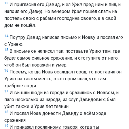
13
И пригласил его Давид, и ел
Урия
пред ним и пил, и
напоил его
Давид
. Но вечером
Урия
пошёл спать на
постель свою с рабами господина своего, а в свой
дом не пошёл.
14
Поутру Давид написал письмо к Иоаву и послал
его
с Уриею.
15
В письме он написал так: поставьте Урию там, где
будет
самое сильное сражение, и отступите от него,
чтоб он был поражён и умер.
16
Посему, когда Иоав осаждал город, то поставил он
Урию на таком месте, о котором знал, что там
храбрые люди.
17
И вышли люди из города и сразились с Иоавом, и
пало несколько из народа, из слуг Давидовых; был
убит также и Урия Хеттеянин.
18
И послал Иоав донести Давиду о всём ходе
сражения.
19
И приказал посланному, говоря: когда ты