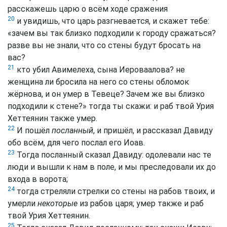
расскажешь царю о всём ходе сражения
20
и увидишь, что царь разгневается, и скажет тебе:
«зачем вы так близко подходили к городу сражаться?
разве вы не знали, что со стены будут бросать на
вас?
21
кто убил Авимелеха, сына Иероваалова? не
женщина ли бросила на него со стены обломок
жёрнова, и он умер в Тевеце? Зачем же вы близко
подходили к стене?» тогда ты скажи: и раб твой Урия
Хеттеянин также умер.
22
И пошёл
посланный
, и пришёл, и рассказал Давиду
обо всём, для чего послал его Иоав.
23
Тогда посланный сказал Давиду: одолевали нас те
люди и вышли к нам в поле, и мы преследовали их до
входа в ворота;
24
тогда стреляли стрелки со стены на рабов твоих, и
умерли
некоторые
из рабов царя; умер также и раб
твой Урия Хеттеянин.
25