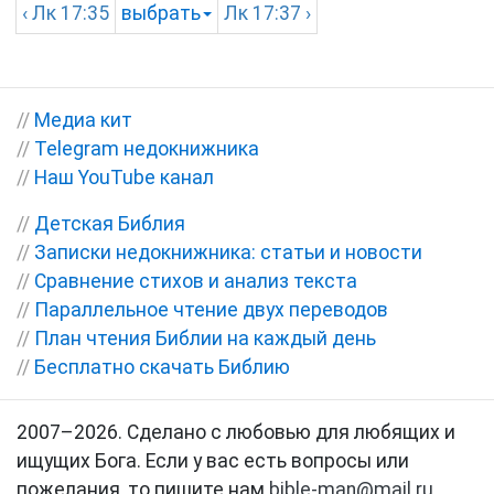
‹
Лк
17:35
выбрать
Лк
17:37 ›
//
Медиа кит
//
Telegram недокнижника
//
Наш YouTube канал
//
Детская Библия
//
Записки недокнижника: статьи и новости
//
Сравнение стихов и анализ текста
//
Параллельное чтение двух переводов
//
План чтения Библии на каждый день
//
Бесплатно скачать Библию
2007–2026. Сделано с любовью для любящих и
ищущих Бога. Если у вас есть вопросы или
пожелания, то пишите нам
bible-man@mail.ru
.