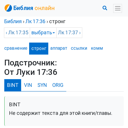
Библия
онлайн
Библия
›
Лк
17:36
›
стронг
‹
Лк
17:35
выбрать
Лк
17:37 ›
сравнение
аппарат
ссылки
комм
стронг
Подстрочник:
От Луки 17:36
BINT
VIN
SYN
ORIG
BINT
Не содержит текста для этой книги/главы.