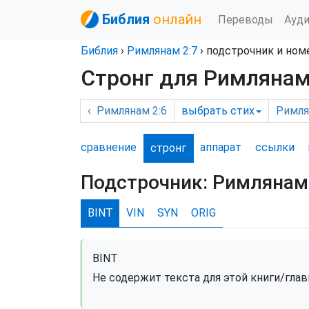
Библия
онлайн
Переводы
Ауд
Библия
›
Римлянам
2:7
›
подстрочник и ном
Стронг для Римлянам
‹
Римлянам
2:6
выбрать
стих
Римл
сравнение
аппарат
ссылки
стронг
Подстрочник:
Римлянам 
BINT
VIN
SYN
ORIG
BINT
Не содержит текста для этой книги/глав