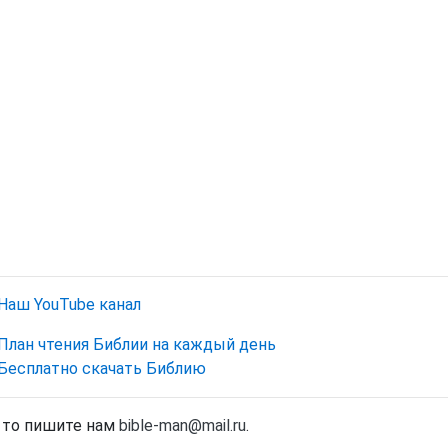
Наш YouTube канал
План чтения Библии на каждый день
Бесплатно скачать Библию
, то пишите нам
bible-man@mail.ru
.