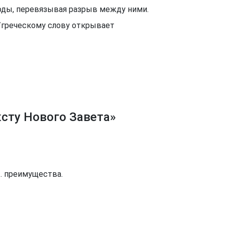
еводы, перевязывая разрыв между ними.
у/греческому слову открывает
ксту Нового Завета»
.
преимущества.