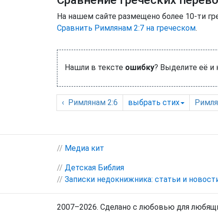
Сравнение греческих перев
На нашем сайте размещено более 10-ти гр
Сравнить Римлянам 2:7 на греческом
.
Нашли в тексте
ошибку
? Выделите её и
‹
Римлянам
2:6
выбрать
стих
Римл
//
Медиа кит
//
Детская Библия
//
Записки недокнижника: статьи и новост
2007–2026. Сделано с любовью для любящи