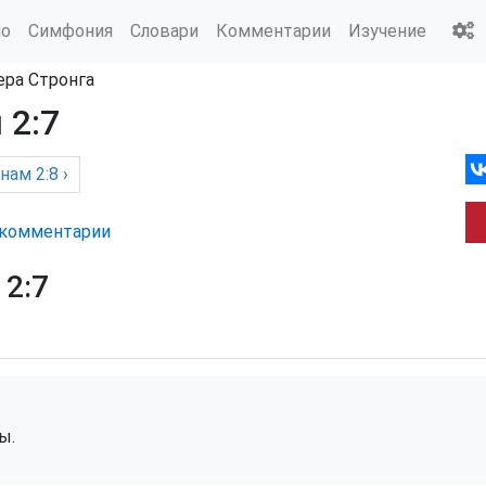
ио
Симфония
Словари
Комментарии
Изучение
ера Стронга
 2:7
янам
2:8 ›
комм
ентарии
2:7
ы.