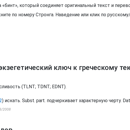
рода «бинт», который соединяет оригинальный текст и пер
ните по номеру Стронга. Наведение или клик по русском
экзегетический ключ к греческому те
сливость (
TLNT
;
TDNT
;
EDNT
).
2
) искать.
Subst.
part.
подчеркивает характерную черту.
Dat
8/2008