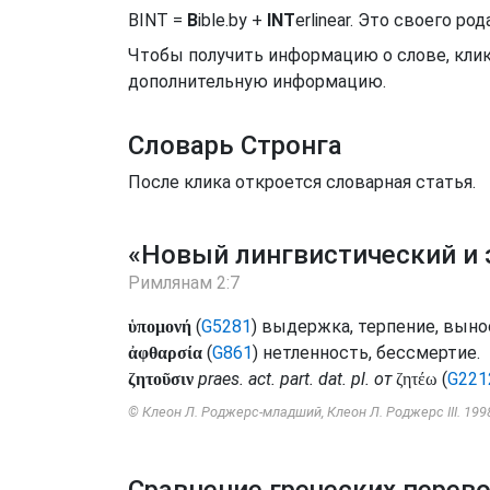
BINT =
B
ible.by +
INT
erlinear. Это своего 
Чтобы получить информацию о слове, клик
дополнительную информацию.
Словарь Стронга
После клика откроется словарная статья.
«Новый лингвистический и 
Римлянам 2:7
(
G5281
) выдержка, терпение, выно
ὑπομονή
(
G861
) нетленность, бессмертие.
ἀφθαρσία
praes.
act.
part.
dat.
pl.
от
(
G221
ζητοῦσιν
ζητέω
© Клеон Л. Роджерс-младший, Клеон Л. Роджерс III. 199