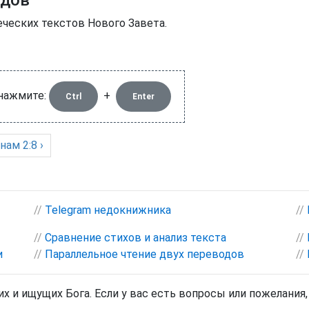
одов
еческих текстов Нового Завета.
 нажмите:
+
Ctrl
Enter
янам
2:8 ›
//
Telegram недокнижника
//
//
Сравнение стихов и анализ текста
//
и
//
Параллельное чтение двух переводов
//
х и ищущих Бога. Если у вас есть вопросы или пожелания