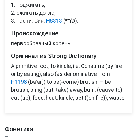
1. поджигать;
2. сжигать дотла;
3. пасти. Син.
H8313
(שׂרף‎).
Происхождение
первообразный корень
Оригинал из Strong Dictionary
A primitive root; to kindle, i.e. Consume (by fire
or by eating); also (as denominative from
H1198
(ba'ar)) to be(-come) brutish :— be
brutish, bring (put, take) away, burn, (cause to)
eat (up), feed, heat, kindle, set ((on fire)), waste.
Фонетика