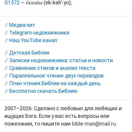
ἐκκαίω
G1572
—
(ek-kah'-yo)
;
//
Медиа кит
//
Telegram недокнижника
//
Наш YouTube канал
//
Детская Библия
//
Записки недокнижника: статьи и новости
//
Сравнение стихов и анализ текста
//
Параллельное чтение двух переводов
//
План чтения Библии на каждый день
//
Бесплатно скачать Библию
2007–2026. Сделано с любовью для любящих и
ищущих Бога. Если у вас есть вопросы или
пожелания, то пишите нам
bible-man@mail.ru
.