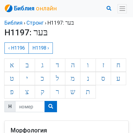
Библия
онлайн
Библия
›
Стронг
› H1197:
H1197:
‹ H1196
H1198 ›
ח
ז
ו
ה
ד
ג
ב
א
ע
ס
נ
מ
ל
כ
י
ט
ת
ש
ר
ק
צ
פ
H
Морфология