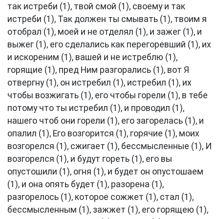
так истреби (1), твой смой (1), своему и так
истреби (1), Так должен ты смывать (1), твоим я
отобрал (1), моей и не отделял (1), и зажег (1), и
выжег (1), его сделались как перегоревший (1), их
и искореним (1), вашей и не истреблю (1),
горящие (1), пред Ним разгорались (1), вот Я
отвергну (1), он истребил (1), истребил (1), их
чтобы возжигать (1), его чтобы горели (1), в тебе
потому что ты истребил (1), и проводил (1),
нашего чтоб они горели (1), его загорелась (1), и
опалил (1), Его возгорится (1), горячие (1), моих
возгорелся (1), сжигает (1), бессмысленные (1), И
возгорелся (1), и будут гореть (1), его вы
опустошили (1), огня (1), и будет он опустошаем
(1), и она опять будет (1), разорена (1),
разгорелось (1), которое сожжет (1), стал (1),
бессмысленным (1), зажжет (1), его горящею (1),