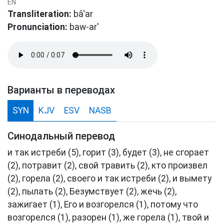
EN
Transliteration:
bâ‛ar
Pronunciation:
baw-ar'
Варианты в переводах
SYN
KJV
ESV
NASB
Синодальный перевод
и так истреби (5), горит (3), будет (3), не сгорает
(2), потравит (2), свой травить (2), кто произвел
(2), горела (2), своего и так истреби (2), и вымету
(2), пылать (2), Безумствует (2), жечь (2),
зажигает (1), Его и возгорелся (1), потому что
возгорелся (1), разорен (1), же горела (1), твой и