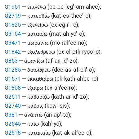
ἐπιλέγω
G1951
—
(ep-ee-leg'-om-ahee)
;
κατεσθίω
G2719
—
(kat-es-thee'-o)
;
ἐξεγείρω
G1825
—
(ex-eg-i'-ro)
;
ματαιόω
G3154
—
(mat-ah-yo'-o)
;
μωραίνω
G3471
—
(mo-rah'ee-no)
;
ἐξολεθρεύω
G1842
—
(ex-ol-oth-ryoo'-o)
;
ἀφανίζω
G853
—
(af-an-id'-zo)
;
διασαφέω
G1285
—
(dee-as-af-eh'-o)
;
ἐκκαθαίρω
G1571
—
(ek-kath-ah'ee-ro)
;
ἐξαίρω
G1808
—
(ex-ah'ee-ro)
;
καθαρίζω
G2511
—
(kath-ar-id'-zo)
;
καῦσις
G2740
—
(kow'-sis)
;
ἀνάπτω
G381
—
(an-ap'-to)
;
καίω
G2545
—
(kah'-yo)
;
κατακαίω
G2618
—
(kat-ak-ah'ee-o)
;