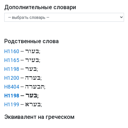
Дополнительные словари
Родственные слова
בּעור
H1160
—
;
בּעיר
H1165
—
;
בּער
H1198
—
;
בּערה
H1200
—
;
תּבערה
H8404
—
;
בּער
H1198
—
;
בּערא
H1199
—
;
Эквивалент на греческом