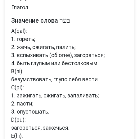
Глагол
Значение слова
A(qal):
1. гореть;
2. жечь, сжигать, палить;
3. вспыхивать (об огне), загораться;
4. быть глупым или бестолковым.
B(ni):
безумствовать, глупо себя вести.
C(pi):
1. зажигать, сжигать, запаливать;
2. пасти;
3. опустошать.
D(pu):
загореться, зажечься.
E(hi):