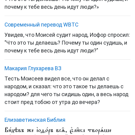
почему к тебе весь день идут люди?»
Cовременный перевод WBTC
Увидев, что Моисей судит народ, Иофор спросил:
"Что это ты делаешь? Почему ты один судишь, и
почему к тебе весь день идут люди?"
Макария Глухарева ВЗ
Тесть Моисеев видел все, что он делал с
народом, и сказал: что это такое ты делаешь с
народом? для чего ты сидишь один, а весь народ
стоит пред тобою от утра до вечера?
Елизаветинская Библия
Ви́дѣвъ же і҆оѳо́ръ всѧ̑, є҆ли̑ка творѧ́ше