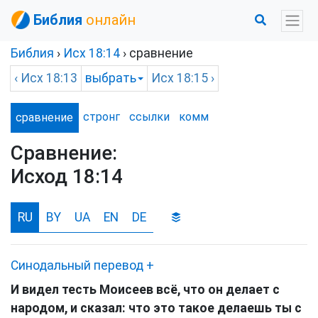
Библия
онлайн
Библия
›
Исх
18:14
› сравнение
‹
Исх
18:13
выбрать
Исх
18:15 ›
стронг
ссылки
комм
сравнение
Сравнение:
Исход 18:14
RU
BY
UA
EN
DE
Синодальный перевод
+
И видел тесть Моисеев всё, что он делает с
народом, и сказал: что это такое делаешь ты с