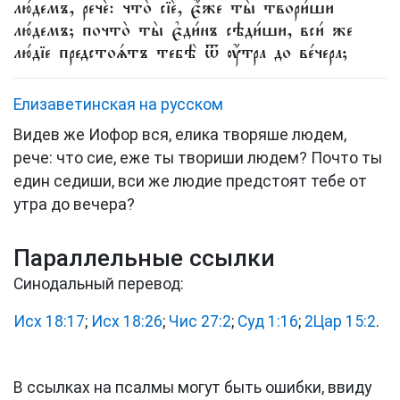
лю́демъ, речѐ: что̀ сїѐ, є҆́же ты̀ твори́ши
лю́демъ; почто̀ ты̀ є҆ди́нъ сѣди́ши, вси́ же
лю́дїе предстоѧ́тъ тебѣ̀ ѿ ᲂу҆́тра до ве́чера;
Елизаветинская на русском
Видев же Иофор вся, елика творяше людем,
рече: что сие, еже ты твориши людем? Почто ты
един седиши, вси же людие предстоят тебе от
утра до вечера?
Параллельные ссылки
Синодальный перевод:
Исх 18:17
;
Исх 18:26
;
Чис 27:2
;
Суд 1:16
;
2Цар 15:2
.
В ссылках на псалмы могут быть ошибки, ввиду