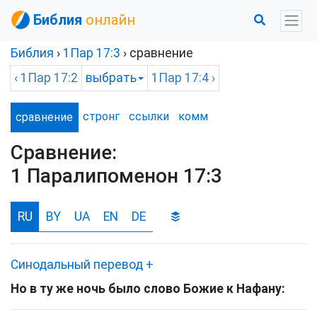
Библия
онлайн
Библия
›
1Пар
17:3
› сравнение
‹
1Пар
17:2
выбрать
1Пар
17:4 ›
стронг
ссылки
комм
сравнение
Сравнение:
1 Паралипоменон 17:3
RU
BY
UA
EN
DE
Синодальный перевод
+
Но в ту же ночь было слово Божие к Нафану: