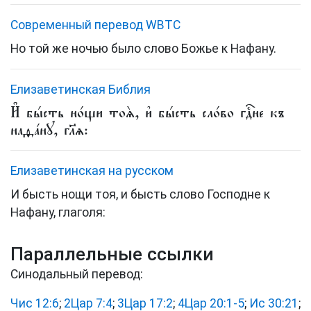
Cовременный перевод WBTC
Но той же ночью было слово Божье к Нафану.
Елизаветинская Библия
И҆ бы́сть но́щи тоѧ̀, и҆ бы́сть сло́во гдⷭ҇не къ
наѳа́нꙋ, гл҃ѧ:
Елизаветинская на русском
И бысть нощи тоя, и бысть слово Господне к
Нафану, глаголя:
Параллельные ссылки
Синодальный перевод:
Чис 12:6
;
2Цар 7:4
;
3Цар 17:2
;
4Цар 20:1-5
;
Ис 30:21
;